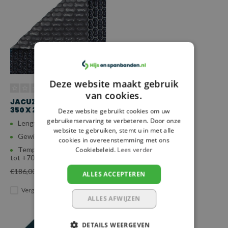
Deze website maakt gebruik
van cookies.
JACUZZI ENERGY SAVER,
350 X 250 CM
Deze website gebruikt cookies om uw
gebruikerservaring te verbeteren. Door onze
Lengte: 350 cm
website te gebruiken, stemt u in met alle
Gewicht: 4,5 kg
cookies in overeenstemming met ons
Temp. bestendigheid: -25
Cookiebeleid.
Lees verder
tot +70°C
€155,00
€186,00
ALLES ACCEPTEREN
Vergelijk
ALLES AFWIJZEN
DETAILS WEERGEVEN