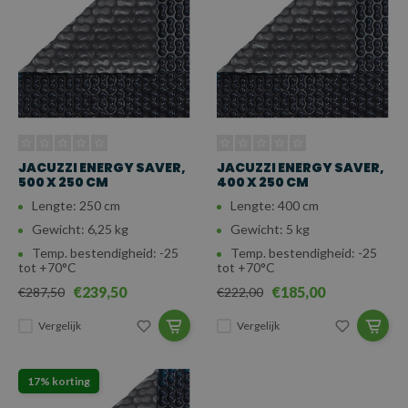
JACUZZI ENERGY SAVER,
JACUZZI ENERGY SAVER,
500 X 250 CM
400 X 250 CM
Lengte: 250 cm
Lengte: 400 cm
Gewicht: 6,25 kg
Gewicht: 5 kg
Temp. bestendigheid: -25
Temp. bestendigheid: -25
tot +70°C
tot +70°C
€239,50
€185,00
€287,50
€222,00
Vergelijk
Vergelijk
17% korting