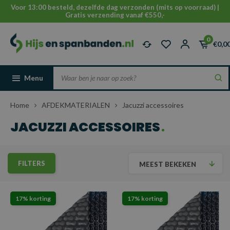
Voor 13:00 besteld, dezelfde dag verzonden (mits op voorraad) |
Gratis verzending vanaf €550,-
0
€0,0
Menu
Home
AFDEKMATERIALEN
Jacuzzi accessoires
JACUZZI ACCESSOIRES
FILTERS
MEEST BEKEKEN
17% korting
17% korting