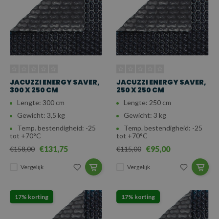
JACUZZI ENERGY SAVER,
JACUZZI ENERGY SAVER,
300 X 250 CM
250 X 250 CM
Lengte: 300 cm
Lengte: 250 cm
Gewicht: 3,5 kg
Gewicht: 3 kg
Temp. bestendigheid: -25
Temp. bestendigheid: -25
tot +70°C
tot +70°C
€131,75
€95,00
€158,00
€115,00
Vergelijk
Vergelijk
17% korting
17% korting