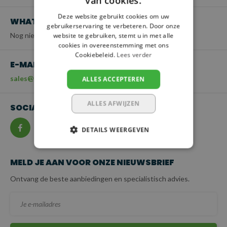
van cookies.
Deze website gebruikt cookies om uw
WHATSAPP
gebruikerservaring te verbeteren. Door onze
Nog niet beschikbaar
website te gebruiken, stemt u in met alle
cookies in overeenstemming met ons
Cookiebeleid.
Lees verder
E-MAIL
sales@hijsenspanbanden.nl
ALLES ACCEPTEREN
ALLES AFWIJZEN
SOCIALMEDIA
DETAILS WEERGEVEN
MELD JE AAN VOOR ONZE NIEUWSBRIEF
Ontvang de beste aanbiedingen en specialistisch advies.