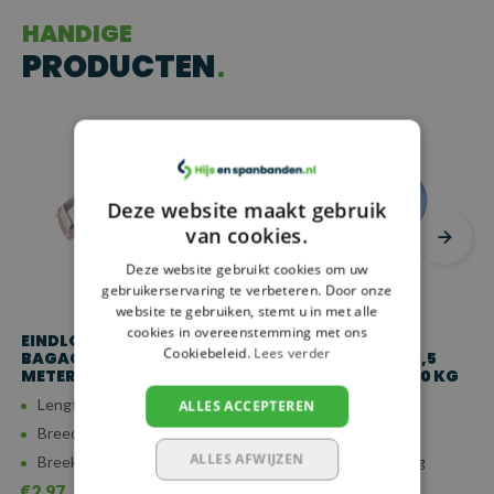
HANDIGE
PRODUCTEN
Deze website maakt gebruik
van cookies.
Deze website gebruikt cookies om uw
gebruikerservaring te verbeteren. Door onze
website te gebruiken, stemt u in met alle
cookies in overeenstemming met ons
EINDLOZE
EINDLOZE
Cookiebeleid.
Lees verder
BAGAGEGORDEL - 1
BAGAGEGORDEL - 1,5
METER - 25 MM - 500 KG
METER - 25 MM - 500 KG
Lengte: 1 meter
Lengte: 1,5 meter
ALLES ACCEPTEREN
Breedte: 25 mm
Breedte: 25 mm
ALLES AFWIJZEN
Breeksterkte: 500 kg
Breeksterkte: 500 kg
€2,97
€3,11