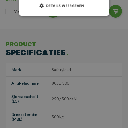
DETAILS WEERGEVEN
Vergelijk
Vergelijk
PRODUCT
SPECIFICATIES
Merk
Safetyload
Artikelnummer
805E-300
Sjorcapaciteit
250 / 500 daN
(LC)
Breeksterkte
500 kg
(MBL)