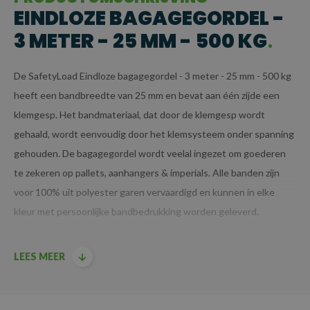
EINDLOZE BAGAGEGORDEL -
3 METER - 25 MM - 500 KG
De SafetyLoad Eindloze bagagegordel - 3 meter - 25 mm - 500 kg
heeft een bandbreedte van 25 mm en bevat aan één zijde een
klemgesp. Het bandmateriaal, dat door de klemgesp wordt
gehaald, wordt eenvoudig door het klemsysteem onder spanning
gehouden. De bagagegordel wordt veelal ingezet om goederen
te zekeren op pallets, aanhangers & imperials. Alle banden zijn
voor 100% uit polyester garen vervaardigd en kunnen in elke
kleur met persoonlijke bandbedrukking worden geleverd.
Betreft een maatwerk artikel – levertijd 1-3 dagen.
LEES MEER