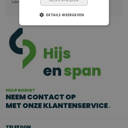
sales@hijsenspanbanden.nl
DETAILS WEERGEVEN
HULP NODIG?
NEEM CONTACT OP
MET ONZE KLANTENSERVICE
TELEFOON