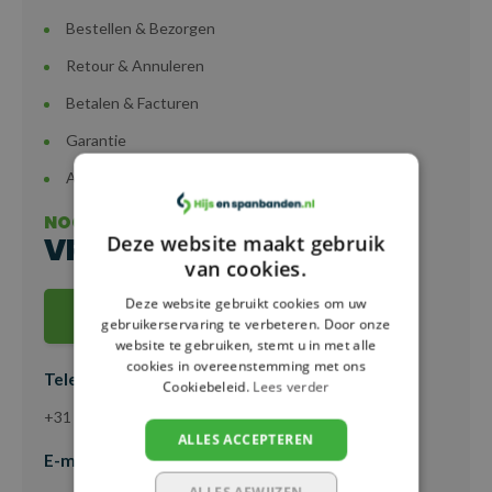
Bestellen & Bezorgen
Retour & Annuleren
Betalen & Facturen
Garantie
Accountgegevens
NOG HULP NODIG?
VRAAG ONZE SERVICE
Deze website maakt gebruik
van cookies.
Deze website gebruikt cookies om uw
KLANTENSERVICE
gebruikerservaring te verbeteren. Door onze
website te gebruiken, stemt u in met alle
cookies in overeenstemming met ons
Telefoon
Cookiebeleid.
Lees verder
+31 (0)55 - 203 21 43
ALLES ACCEPTEREN
E-mail
ALLES AFWIJZEN