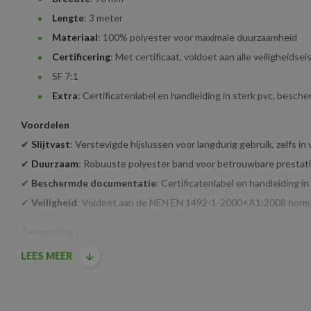
Lengte
: 3 meter
Materiaal
: 100% polyester voor maximale duurzaamheid
Certificering
: Met certificaat, voldoet aan alle veiligheids
SF 7:1
Extra
: Certificatenlabel en handleiding in sterk pvc, besche
Voordelen
✔
Slijtvast
: Verstevigde hijslussen voor langdurig gebruik, zelfs 
✔
Duurzaam
: Robuuste polyester band voor betrouwbare prestati
✔
Beschermde documentatie
: Certificatenlabel en handleiding 
✔
Veiligheid
: Voldoet aan de NEN EN 1492-1-2000+A1:2008 normer
Toepassing
LEES MEER
Intensief hijswerk in industriële omgevingen
Bouwprojecten en constructiewerkzaamheden
Zekeren van ladingen in de logistiek en magazijnbeheer