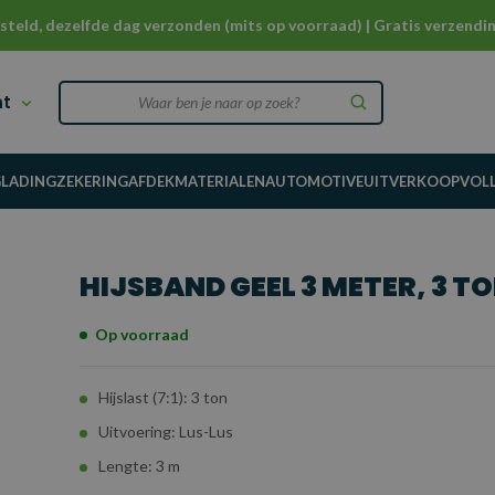
steld, dezelfde dag verzonden (mits op voorraad) | Gratis verzendin
nt
G
LADINGZEKERING
AFDEKMATERIALEN
AUTOMOTIVE
UITVERKOOP
VOL
HIJSBAND GEEL 3 METER, 3 T
Op voorraad
Hijslast (7:1): 3 ton
Uitvoering: Lus-Lus
Lengte: 3 m