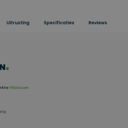
Uitrusting
Specificaties
Reviews
ON
erkte
Hijslussen
ming