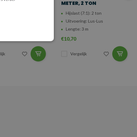
1 TON
METER, 2 TON
(7:1): 1 ton
Hijslast (7:1): 2 ton
ng: Lus-Lus
Uitvoering: Lus-Lus
 2 m
Lengte: 3 m
€10,70
ijk
Vergelijk