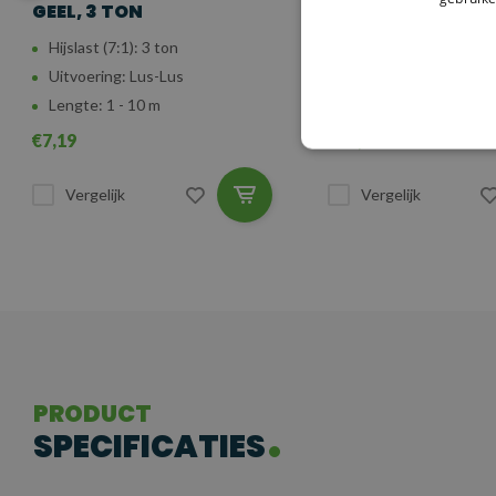
GEEL, 3 TON
GRIJS, 4 TON
Hijslast (7:1): 3 ton
Hijslast (7:1): 4 ton
Uitvoering: Lus-Lus
Uitvoering: Lus-Lus
Lengte: 1 - 10 m
Lengte: 1,5 - 10 m
€7,19
€54,78
Vergelijk
Vergelijk
PRODUCT
SPECIFICATIES