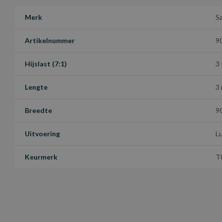
Merk
S
Artikelnummer
9
Hijslast (7:1)
3
Lengte
3
Breedte
9
Uitvoering
L
Keurmerk
T