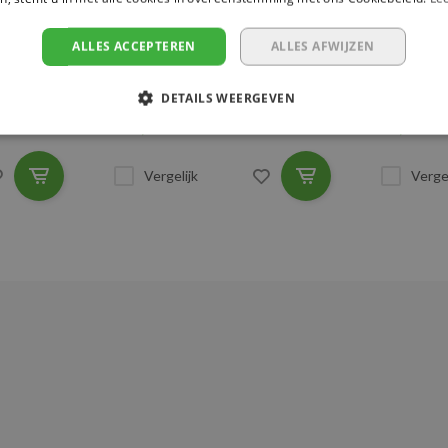
BRUIN, 6 TON
METER, 
Hijslast (7:1): 6 ton
Hijslast 
ALLES ACCEPTEREN
ALLES AFWIJZEN
Uitvoering: Lus-Lus
Uitvoeri
Lengte: 2 - 10 m
Lengte:
DETAILS WEERGEVEN
€34,05
€4,61
Vergelijk
Vergel