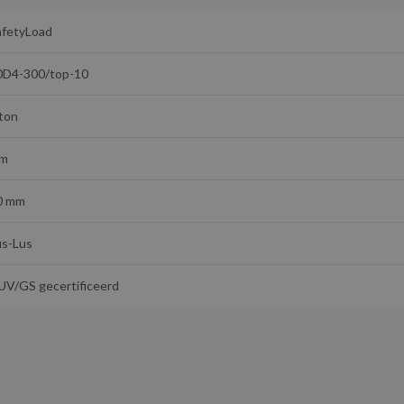
afetyLoad
0D4-300/top-10
 ton
 m
0 mm
us-Lus
UV/GS gecertificeerd