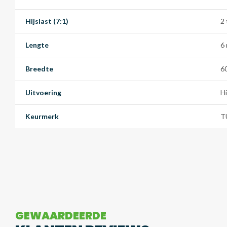
Hijslast (7:1)
2
Lengte
6
Breedte
6
Uitvoering
H
Keurmerk
T
GEWAARDEERDE