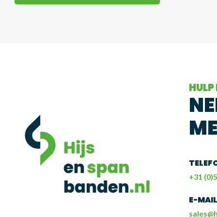
HULP
NE
ME
TELEF
+31 (0)5
E-MAI
sales@h