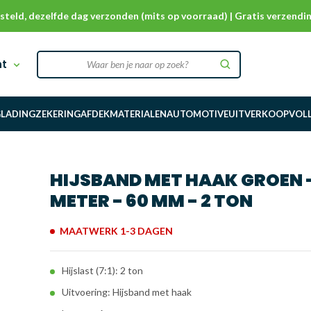
steld, dezelfde dag verzonden (mits op voorraad) | Gratis verzendin
nt
G
LADINGZEKERING
AFDEKMATERIALEN
AUTOMOTIVE
UITVERKOOP
VOL
HIJSBAND MET HAAK GROEN -
METER - 60 MM - 2 TON
MAATWERK 1-3 DAGEN
Hijslast (7:1): 2 ton
Uitvoering: Hijsband met haak