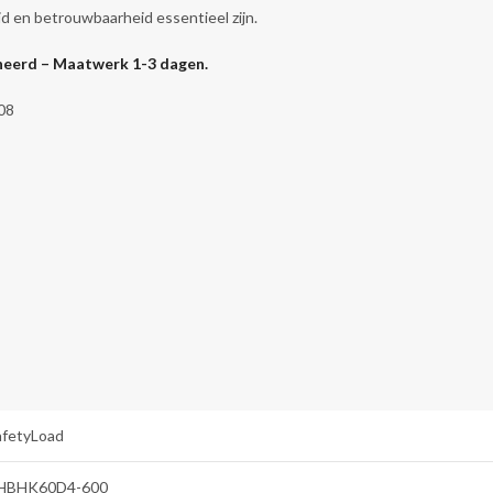
id en betrouwbaarheid essentieel zijn.
rneerd – Maatwerk 1-3 dagen.
08
afetyLoad
HBHK60D4-600