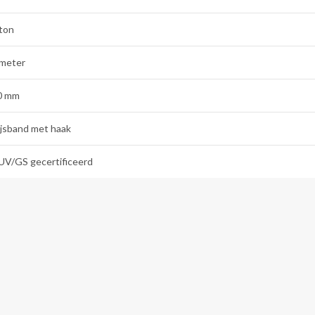
 ton
 meter
0 mm
ijsband met haak
UV/GS gecertificeerd