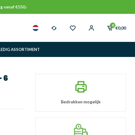
g vanaf €550,-
0
€0,00
LEDIG ASSORTIMENT
 6
Bedrukken mogelijk