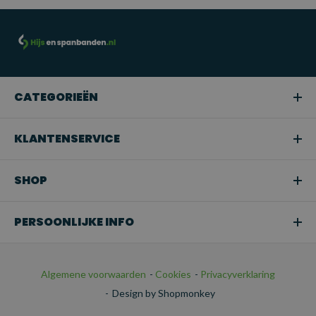
TOEPASSINGEN:
Professioneel hijswerk:
Geschikt voor gebruik in de
bouw, magazijnen, scheepvaart en andere industriële
sectoren waar zware of middelzware lasten moeten worden
CATEGORIEËN
gehezen.
Snoeien of boomverzorging:
Ideaal voor het hijsen van
KLANTENSERVICE
takken of bomen in tuinen en bij
boomonderhoudswerkzaamheden.
SHOP
Transport:
Perfect voor het veilig bevestigen van
ladingen tijdens het transport.
PERSOONLIJKE INFO
Algemene voorwaarden
-
Cookies
-
Privacyverklaring
-
Design by Shopmonkey