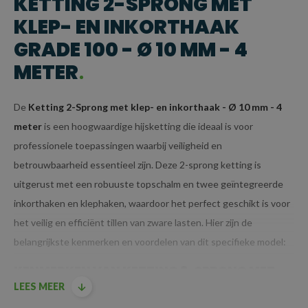
KETTING 2-SPRONG MET
KLEP- EN INKORTHAAK
GRADE 100 - Ø 10 MM - 4
METER
De
Ketting 2-Sprong met klep- en inkorthaak - Ø 10 mm - 4
meter
is een hoogwaardige hijsketting die ideaal is voor
professionele toepassingen waarbij veiligheid en
betrouwbaarheid essentieel zijn. Deze 2-sprong ketting is
uitgerust met een robuuste topschalm en twee geïntegreerde
inkorthaken en klephaken, waardoor het perfect geschikt is voor
het veilig en efficiënt tillen van zware lasten. Hier zijn de
belangrijkste kenmerken en voordelen van dit specifieke model:
KENMERKEN VAN KETTING 2-SPRONG MET
LEES MEER
KLEP- EN INKORTHAAK GRADE 100 - Ø 10 MM