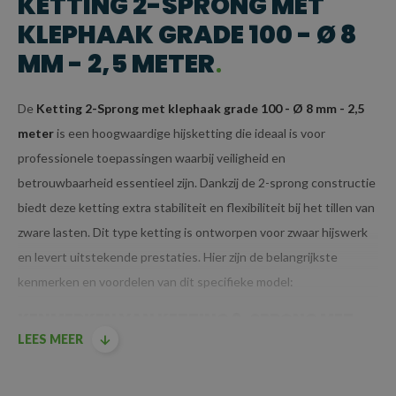
KETTING 2-SPRONG MET
KLEPHAAK GRADE 100 - Ø 8
MM - 2,5 METER
De
Ketting 2-Sprong met klephaak grade 100 - Ø 8 mm - 2,5
meter
is een hoogwaardige hijsketting die ideaal is voor
professionele toepassingen waarbij veiligheid en
betrouwbaarheid essentieel zijn. Dankzij de 2-sprong constructie
biedt deze ketting extra stabiliteit en flexibiliteit bij het tillen van
zware lasten. Dit type ketting is ontworpen voor zwaar hijswerk
en levert uitstekende prestaties. Hier zijn de belangrijkste
kenmerken en voordelen van dit specifieke model:
KENMERKEN VAN KETTING 2-SPRONG MET
LEES MEER
KLEPHAAK GRADE 100 - Ø 8 MM - 2,5 METER
GRADE 100 KWALITEIT: