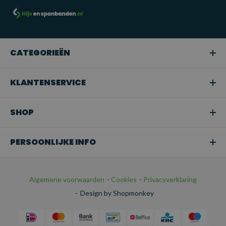
sectoren waar zware of middelzware lasten moeten worden
gehezen.
Snoeien of boomverzorging:
Ideaal voor het hijsen van
takken of bomen in tuinen en bij
CATEGORIEËN
boomonderhoudswerkzaamheden.
Transport:
Perfect voor het veilig bevestigen van
KLANTENSERVICE
ladingen tijdens het transport.
SHOP
PERSOONLIJKE INFO
Algemene voorwaarden
-
Cookies
-
Privacyverklaring
-
Design by Shopmonkey