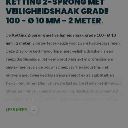
KETTING 2-SPRONG MET
VEILIGHEIDSHAAK GRADE
100 - Ø 10 MM - 2 METER
De
Ketting 2-Sprong met veiligheidshaak grade 100 - Ø 10
mm - 2 meter
is de perfecte keuze voor zware hijstoepassingen.
Deze 2-sprong kettingvoorloper met veiligheidshaken is een
veelzijdig hijsmiddel dat veel wordt gebruikt in professionele
omgevingen zoals de bouw, scheepvaart en industrie. Het
ontwerp met twee kettingstrengen biedt extra stabiliteit en
flexibiliteit bij het tillen van zware lasten. De sterke kettingen zijn
uitgerust met veiligheidshaken voor optimale betrouwbaarheid
en veiligheid. Hier zijn de belangrijkste kenmerken en voordelen
van dit specifieke model:
LEES MEER
KENMERKEN VAN KETTING 2-SPRONG MET
VEILIGHEIDSHAAK GRADE 100 - Ø 10 MM - 2