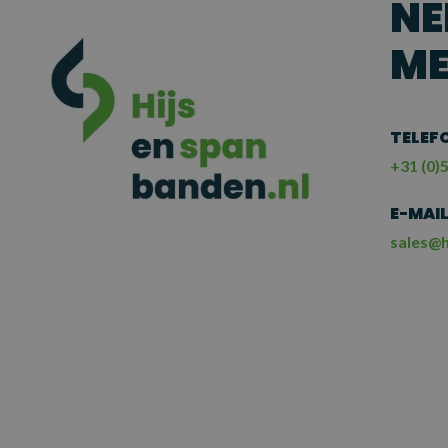
NE
ME
TELEF
+31 (0)5
E-MAI
sales@h