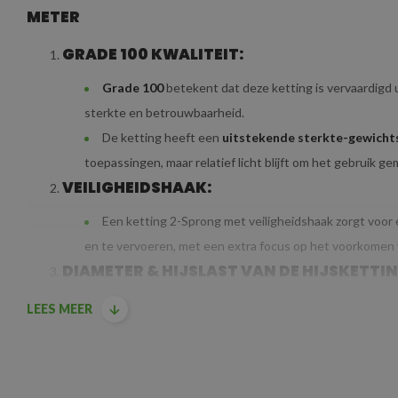
METER
GRADE 100 KWALITEIT:
Grade 100
betekent dat deze ketting is vervaardigd 
sterkte en betrouwbaarheid.
De ketting heeft een
uitstekende sterkte-gewicht
toepassingen, maar relatief licht blijft om het gebruik ge
VEILIGHEIDSHAAK:
Een ketting 2-Sprong met veiligheidshaak zorgt voor e
en te vervoeren, met een extra focus op het voorkomen 
DIAMETER & HIJSLAST VAN DE HIJSKETTIN
De ketting heeft een diameter van 10
mm
, wat betek
LEES MEER
hijstaken
. De ketting is sterk genoeg om verschillende 
middelgrote lasten, maar is niet te zwaar of onhandig vo
De 10
mm Grade 100 hijsketting
heeft een veilige w