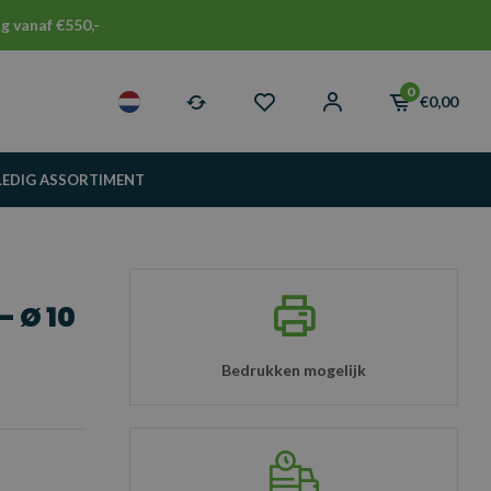
g vanaf €550,-
0
€0,00
LEDIG ASSORTIMENT
 Ø 10
Bedrukken mogelijk