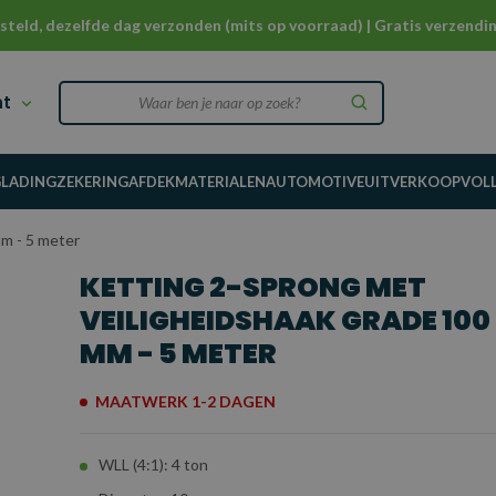
steld, dezelfde dag verzonden (mits op voorraad) | Gratis verzendin
nt
G
LADINGZEKERING
AFDEKMATERIALEN
AUTOMOTIVE
UITVERKOOP
VOL
mm - 5 meter
KETTING 2-SPRONG MET
VEILIGHEIDSHAAK GRADE 100 -
MM - 5 METER
MAATWERK 1-2 DAGEN
WLL (4:1): 4 ton