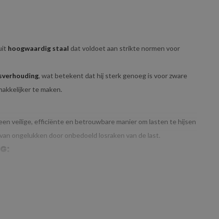
uit
hoogwaardig staal
dat voldoet aan strikte normen voor
sverhouding
, wat betekent dat hij sterk genoeg is voor zware
makkelijker te maken.
en veilige, efficiënte en betrouwbare manier om lasten te hijsen
van ongelukken door onbedoeld losraken van de last.
G:
ent dat het geschikt is voor
lichtere tot middelzware
hijswerkzaamheden uit te voeren, zoals het hijsen van
or kleinere toepassingen.
erklast van 4
ton
onder een hijshoek van
90 graden
, zoals