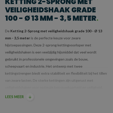
KETTING 2-SPRONG MET
VEILIGHEIDSHAAK GRADE
100 - Ø 13 MM - 3,5 METER
De
Ketting 2-Sprong met veiligheidshaak grade 100 - Ø 13
mm - 3,5 meter
is de perfecte keuze voor zware
hijstoepassingen. Deze 2-sprong kettingvoorloper met
veiligheidshaken is een veelzijdig hijsmiddel dat veel wordt
gebruikt in professionele omgevingen zoals de bouw,
scheepvaart en industrie. Het ontwerp met twee
kettingstrengen biedt extra stabiliteit en flexibiliteit bij het tillen
van zware lasten. De sterke kettingen zijn uitgerust met
veiligheidshaken voor optimale betrouwbaarheid en veiligheid.
Hier zijn de belangrijkste kenmerken en voordelen van dit
LEES MEER
specifieke model:
KENMERKEN VAN KETTING 2-SPRONG MET