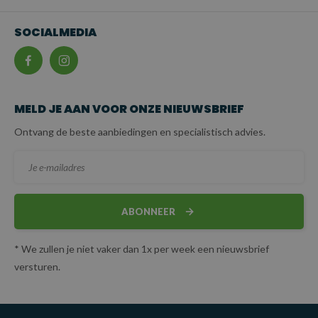
Hoge betrouwbaarheid:
De Grade 100 kwaliteit en de
stevige constructie maken de ketting geschikt voor intensief
SOCIALMEDIA
gebruik.
Veiligheid:
De klephaak zorgt voor een
betrouwbare
bevestiging
en een veilige verbinding van de ketting met de
lading, wat essentieel is voor het voorkomen van ongevallen.
MELD JE AAN VOOR ONZE NIEUWSBRIEF
Sterk en robuust:
De 13 mm diameter biedt een
Ontvang de beste aanbiedingen en specialistisch advies.
krachtige hijsketting die stevig genoeg is voor zware
toepassingen, zonder onhandig zwaar te zijn. Dit maakt de
ketting geschikt voor een breed scala aan toepassingen
waarbij zowel kracht als draagbaarheid vereist zijn.
ABONNEER
Certificering:
De ketting voldoet aan de wettelijke
vereiste normen en wordt geleverd inclusief certificaat
* We zullen je niet vaker dan 1x per week een nieuwsbrief
volgens NEN-EN 818-4.
versturen.
TOEPASSINGEN: