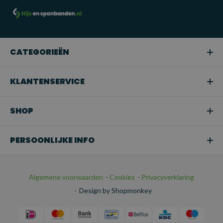
Professioneel hijswerk:
Geschikt voor gebruik in de
bouw, magazijnen, scheepvaart en andere industriële
sectoren waar zware of middelzware lasten moeten worden
gehezen.
CATEGORIEËN
Snoeien of boomverzorging:
Ideaal voor het hijsen van
takken of bomen in tuinen en bij
KLANTENSERVICE
boomonderhoudswerkzaamheden.
Transport:
Perfect voor het veilig bevestigen van
SHOP
ladingen tijdens het transport.
PERSOONLIJKE INFO
Algemene voorwaarden
-
Cookies
-
Privacyverklaring
-
Design by Shopmonkey