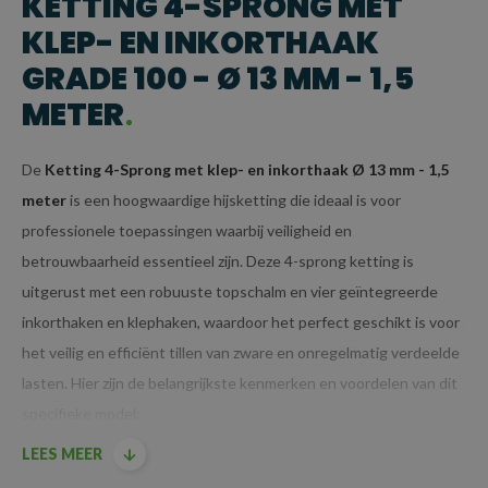
KETTING 4-SPRONG MET
KLEP- EN INKORTHAAK
GRADE 100 - Ø 13 MM - 1,5
METER
De
Ketting 4-Sprong met klep- en inkorthaak Ø 13 mm - 1,5
meter
is een hoogwaardige hijsketting die ideaal is voor
professionele toepassingen waarbij veiligheid en
betrouwbaarheid essentieel zijn. Deze 4-sprong ketting is
uitgerust met een robuuste topschalm en vier geïntegreerde
inkorthaken en klephaken, waardoor het perfect geschikt is voor
het veilig en efficiënt tillen van zware en onregelmatig verdeelde
lasten. Hier zijn de belangrijkste kenmerken en voordelen van dit
specifieke model:
LEES MEER
KENMERKEN VAN KETTING 4-SPRONG MET