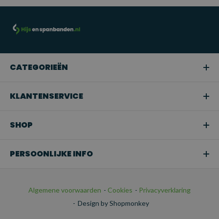
Professioneel hijswerk:
Geschikt voor gebruik in de
bouw, magazijnen, scheepvaart en andere industriële
sectoren waar zware of middelzware lasten moeten worden
gehezen.
CATEGORIEËN
Snoeien of boomverzorging:
Ideaal voor het hijsen van
takken of bomen in tuinen en bij
KLANTENSERVICE
boomonderhoudswerkzaamheden.
Transport:
Perfect voor het veilig bevestigen van
SHOP
ladingen tijdens het transport.
PERSOONLIJKE INFO
Algemene voorwaarden
-
Cookies
-
Privacyverklaring
-
Design by Shopmonkey