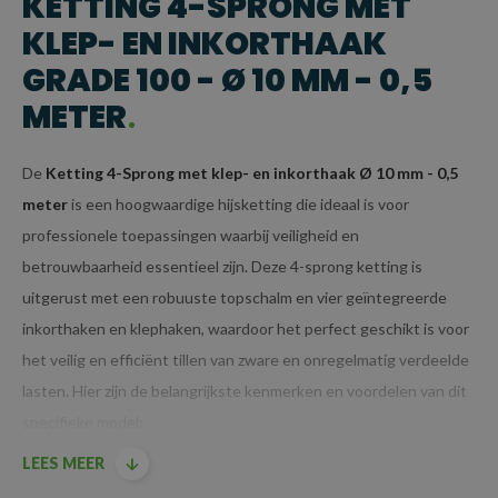
KETTING 4-SPRONG MET
KLEP- EN INKORTHAAK
GRADE 100 - Ø 10 MM - 0,5
METER
De
Ketting 4-Sprong met klep- en inkorthaak Ø 10 mm - 0,5
meter
is een hoogwaardige hijsketting die ideaal is voor
professionele toepassingen waarbij veiligheid en
betrouwbaarheid essentieel zijn. Deze 4-sprong ketting is
uitgerust met een robuuste topschalm en vier geïntegreerde
inkorthaken en klephaken, waardoor het perfect geschikt is voor
het veilig en efficiënt tillen van zware en onregelmatig verdeelde
lasten. Hier zijn de belangrijkste kenmerken en voordelen van dit
specifieke model:
LEES MEER
KENMERKEN VAN KETTING 4-SPRONG MET