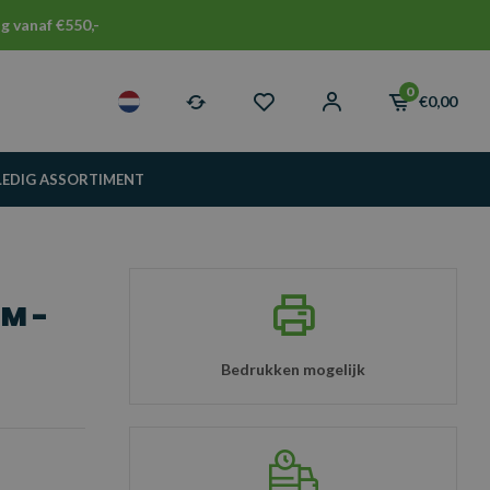
g vanaf €550,-
0
€0,00
LEDIG ASSORTIMENT
MM -
Bedrukken mogelijk