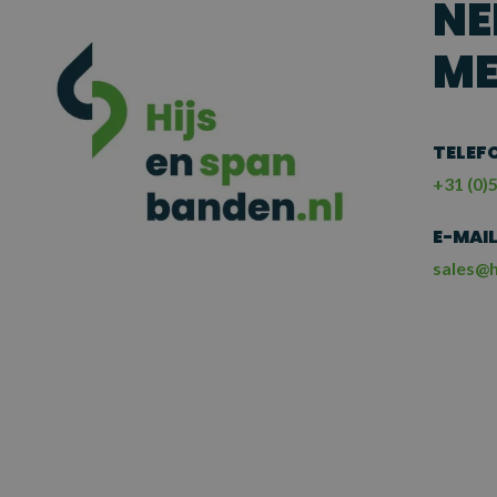
NE
ME
TELEF
+31 (0)5
E-MAI
sales@h