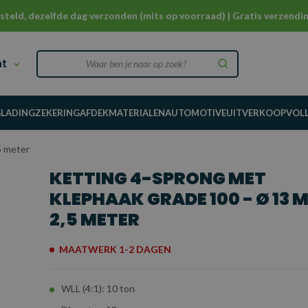
steld, dezelfde dag verzonden (mits op voorraad) | Gratis verzendin
nt
G
LADINGZEKERING
AFDEKMATERIALEN
AUTOMOTIVE
UITVERKOOP
VOL
5 meter
KETTING 4-SPRONG MET
KLEPHAAK GRADE 100 - Ø 13 
2,5 METER
MAATWERK 1-2 DAGEN
WLL (4:1): 10 ton