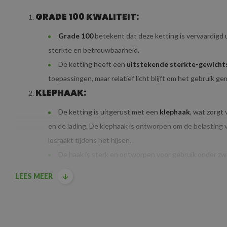
GRADE 100 KWALITEIT:
Grade 100
betekent dat deze ketting is vervaardigd 
sterkte en betrouwbaarheid.
De ketting heeft een
uitstekende sterkte-gewicht
toepassingen, maar relatief licht blijft om het gebruik ge
KLEPHAAK:
De ketting is uitgerust met een
klephaak
, wat zorgt
en de lading. De klephaak is ontworpen om de belasting 
losraakt tijdens het hijsen.
De haak is sterk en ontworpen voor gebruik onder zw
hijswerkzaamheden wordt gegarandeerd.
LEES MEER
DIAMETER & HIJSLAST VAN DE HIJSKETTIN
De ketting heeft een diameter van 13
mm
, wat betek
hijstaken
. De ketting is sterk genoeg om verschillende 