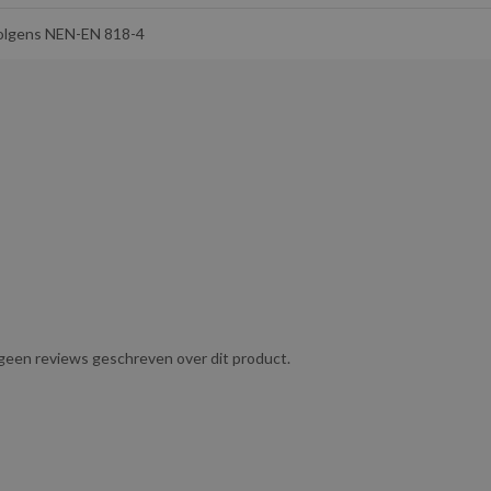
olgens NEN-EN 818-4
tting zonder onhandig zwaar te zijn, waardoor het geschikt is
e normen en wordt geleverd inclusief certificaat volgens NEN-EN
 magazijnen, scheepvaart en andere industriële sectoren waar
akken of bomen in tuinen en bij boomonderhoudswerkzaamheden.
tijdens het transport.
g geen reviews geschreven over dit product.