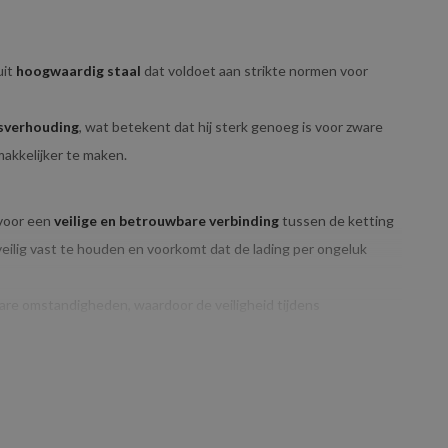
uit
hoogwaardig staal
dat voldoet aan strikte normen voor
sverhouding
, wat betekent dat hij sterk genoeg is voor zware
makkelijker te maken.
 voor een
veilige en betrouwbare verbinding
tussen de ketting
veilig vast te houden en voorkomt dat de lading per ongeluk
are omstandigheden, waardoor de veiligheid tijdens
G:
ent dat het geschikt is voor
lichtere tot middelzware
hijswerkzaamheden uit te voeren, zoals het hijsen van