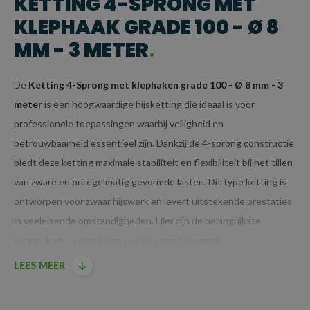
KETTING 4-SPRONG MET
KLEPHAAK GRADE 100 - Ø 8
MM - 3 METER
De
Ketting 4-Sprong met klephaken grade 100 - Ø 8 mm - 3
meter
is een hoogwaardige hijsketting die ideaal is voor
professionele toepassingen waarbij veiligheid en
betrouwbaarheid essentieel zijn. Dankzij de 4-sprong constructie
biedt deze ketting maximale stabiliteit en flexibiliteit bij het tillen
van zware en onregelmatig gevormde lasten. Dit type ketting is
ontworpen voor zwaar hijswerk en levert uitstekende prestaties
in veeleisende omstandigheden. Hier zijn de belangrijkste
kenmerken en voordelen van dit specifieke model:
LEES MEER
KENMERKEN VAN KETTING 4-SPRONG MET
KLEPHAAK GRADE 100 - Ø 8 MM - 3 METER