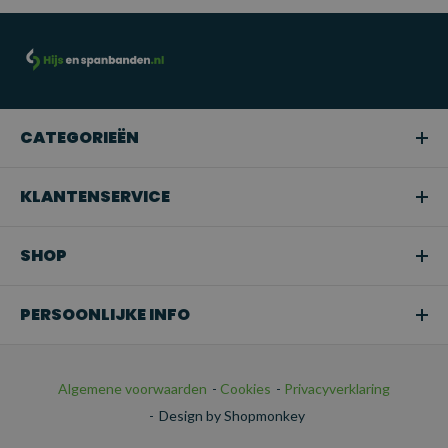
TOEPASSINGEN:
Professioneel hijswerk:
Geschikt voor gebruik in de
bouw, magazijnen, scheepvaart en andere industriële
sectoren waar zware of middelzware lasten moeten worden
CATEGORIEËN
gehezen.
Snoeien of boomverzorging:
Ideaal voor het hijsen van
KLANTENSERVICE
takken of bomen in tuinen en bij
boomonderhoudswerkzaamheden.
SHOP
Transport:
Perfect voor het veilig bevestigen van
ladingen tijdens het transport.
PERSOONLIJKE INFO
Algemene voorwaarden
-
Cookies
-
Privacyverklaring
-
Design by Shopmonkey