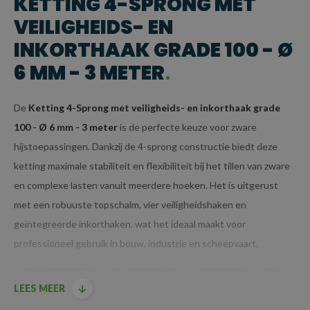
KETTING 4-SPRONG MET
VEILIGHEIDS- EN
INKORTHAAK GRADE 100 - Ø
6 MM - 3 METER
De
Ketting 4-Sprong met veiligheids- en inkorthaak grade
100 - Ø 6 mm - 3 meter
is de perfecte keuze voor zware
hijstoepassingen. Dankzij de 4-sprong constructie biedt deze
ketting maximale stabiliteit en flexibiliteit bij het tillen van zware
en complexe lasten vanuit meerdere hoeken. Het is uitgerust
met een robuuste topschalm, vier veiligheidshaken en
geïntegreerde inkorthaken, wat het ideaal maakt voor
professioneel gebruik in bouw, industrie en scheepvaart.
KENMERKEN VAN KETTING 4-SPRONG MET
LEES MEER
VEILIGHEIDS- EN INKORTHAAK GRADE 100 - Ø