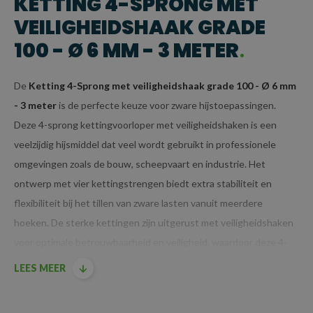
KETTING 4-SPRONG MET
VEILIGHEIDSHAAK GRADE
100 - Ø 6 MM - 3 METER
De
Ketting 4-Sprong met veiligheidshaak grade 100 - Ø 6 mm
- 3 meter
is de perfecte keuze voor zware hijstoepassingen.
Deze 4-sprong kettingvoorloper met veiligheidshaken is een
veelzijdig hijsmiddel dat veel wordt gebruikt in professionele
omgevingen zoals de bouw, scheepvaart en industrie. Het
ontwerp met vier kettingstrengen biedt extra stabiliteit en
flexibiliteit bij het tillen van zware lasten vanuit meerdere
hoeken. De sterke kettingen zijn uitgerust met veiligheidshaken
voor optimale betrouwbaarheid en veiligheid, waardoor deze 4-
sprong kettingvoorloper uitermate geschikt is voor complexe
LEES MEER
hijsklussen. Hier zijn de belangrijkste kenmerken en voordelen
van dit specifieke model: