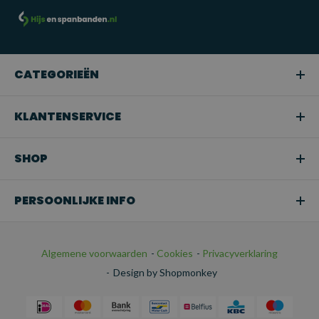
Snoeien of boomverzorging:
Ideaal voor het hijsen van
takken of bomen in tuinen en bij
boomonderhoudswerkzaamheden.
Transport:
Perfect voor het veilig bevestigen van
CATEGORIEËN
ladingen tijdens het transport.
KLANTENSERVICE
SHOP
PERSOONLIJKE INFO
Algemene voorwaarden
-
Cookies
-
Privacyverklaring
-
Design by Shopmonkey