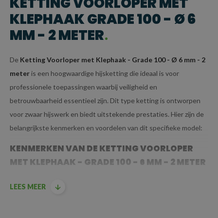
KETTING VOORLOPER MET
KLEPHAAK GRADE 100 - Ø 6
MM - 2 METER
De
Ketting Voorloper met Klephaak - Grade 100 - Ø 6 mm - 2
meter
is een hoogwaardige hijsketting die ideaal is voor
professionele toepassingen waarbij veiligheid en
betrouwbaarheid essentieel zijn. Dit type ketting is ontworpen
voor zwaar hijswerk en biedt uitstekende prestaties. Hier zijn de
belangrijkste kenmerken en voordelen van dit specifieke model:
KENMERKEN VAN DE KETTING VOORLOPER
MET KLEPHAAK - GRADE 100 - 6 MM - 2 METER
GRADE 100 KWALITEIT:
LEES MEER
Grade 100
betekent dat deze ketting is
vervaardigd uit
hoogwaardig staal
dat voldoet aan