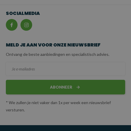
gebruik.
Veiligheid:
De klephaak zorgt voor een
betrouwbare
SOCIALMEDIA
bevestiging
en een veilige verbinding van de ketting met de
lading, wat essentieel is voor het voorkomen van ongevallen.
Sterk en licht:
De
6 mm diameter
biedt een sterke
hijsketting zonder onhandig zwaar te zijn, waardoor het
MELD JE AAN VOOR ONZE NIEUWSBRIEF
geschikt is voor veelzijdige toepassingen.
Ontvang de beste aanbiedingen en specialistisch advies.
Certificering:
De ketting voldoet aan de wettelijke
vereiste normen en wordt geleverd inclusief certificaat
volgens NEN-EN 818-4.
TOEPASSINGEN:
ABONNEER
Professioneel hijswerk:
Geschikt voor gebruik in de
* We zullen je niet vaker dan 1x per week een nieuwsbrief
bouw, magazijnen, scheepvaart en andere industriële
versturen.
sectoren waar zware of middelzware lasten moeten worden
gehezen.