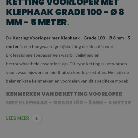
KETTING VOORLOPER MET
KLEPHAAK GRADE 100 - Ø 8
MM - 5 METER
De
Ketting Voorloper met Klephaak - Grade 100 - Ø 8 mm - 5
meter
is een hoogwaardige hijsketting die ideaal is voor
professionele toepassingen waarbij veiligheid en
betrouwbaarheid essentieel zijn. Dit type ketting is ontworpen
voor zwaar hijswerk en biedt uitstekende prestaties. Hier zijn de
belangrijkste kenmerken en voordelen van dit specifieke model:
KENMERKEN VAN DE KETTING VOORLOPER
MET KLEPHAAK - GRADE 100 - 8 MM - 5 METER
GRADE 100 KWALITEIT:
LEES MEER
Grade 100
betekent dat deze ketting is
vervaardigd uit
hoogwaardig staal
dat voldoet aan