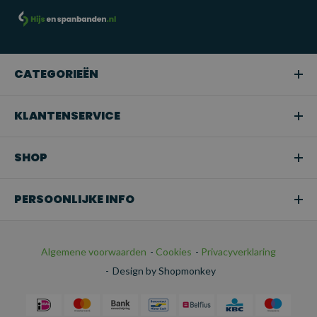
sectoren waar zware of middelzware lasten moeten worden
gehezen.
Snoeien of boomverzorging:
Ideaal voor het hijsen van
takken of bomen in tuinen en bij
CATEGORIEËN
boomonderhoudswerkzaamheden.
Transport:
Perfect voor het veilig bevestigen van
KLANTENSERVICE
ladingen tijdens het transport.
SHOP
PERSOONLIJKE INFO
Algemene voorwaarden
-
Cookies
-
Privacyverklaring
-
Design by Shopmonkey