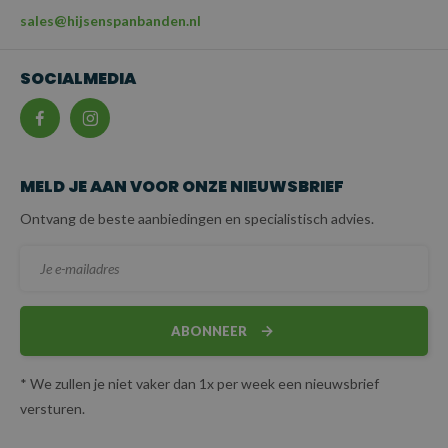
sales@hijsenspanbanden.nl
Hoge betrouwbaarheid:
De Grade 100 kwaliteit en de
stevige constructie maken de ketting geschikt voor intensief
SOCIALMEDIA
gebruik.
Veiligheid:
De klephaak zorgt voor een
betrouwbare
bevestiging
en een veilige verbinding van de ketting met de
lading, wat essentieel is voor het voorkomen van ongevallen.
MELD JE AAN VOOR ONZE NIEUWSBRIEF
Sterk en robuust:
De 13 mm diameter biedt een
Ontvang de beste aanbiedingen en specialistisch advies.
krachtige hijsketting die stevig genoeg is voor zware
toepassingen, zonder onhandig zwaar te zijn. Dit maakt de
ketting geschikt voor een breed scala aan toepassingen
waarbij zowel kracht als draagbaarheid vereist zijn.
ABONNEER
Certificering:
De ketting voldoet aan de wettelijke
vereiste normen en wordt geleverd inclusief certificaat
* We zullen je niet vaker dan 1x per week een nieuwsbrief
volgens NEN-EN 818-4.
versturen.
TOEPASSINGEN: