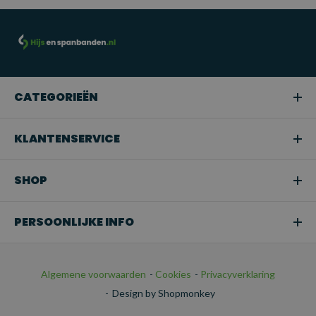
Professioneel hijswerk:
Geschikt voor gebruik in de
bouw, magazijnen, scheepvaart en andere industriële
sectoren waar zware of middelzware lasten moeten worden
gehezen.
CATEGORIEËN
Snoeien of boomverzorging:
Ideaal voor het hijsen van
takken of bomen in tuinen en bij
KLANTENSERVICE
boomonderhoudswerkzaamheden.
Transport:
Perfect voor het veilig bevestigen van
SHOP
ladingen tijdens het transport.
PERSOONLIJKE INFO
Algemene voorwaarden
-
Cookies
-
Privacyverklaring
-
Design by Shopmonkey