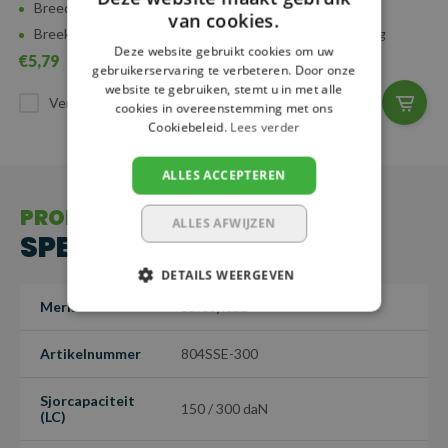
Breedte: 25 mm
Breedte: 25 mm
van cookies.
Breeksterkte: 300 kg
Breeksterkte: 300 kg
Deze website gebruikt cookies om uw
€5,79
€5,94
gebruikerservaring te verbeteren. Door onze
website te gebruiken, stemt u in met alle
Vergelijk
Vergelijk
cookies in overeenstemming met ons
Cookiebeleid.
Lees verder
ALLES ACCEPTEREN
PRODUCT
ALLES AFWIJZEN
SPECIFICATIES
DETAILS WEERGEVEN
Merk
Safetyload
Artikelnummer
804SSE-300
Sjorcapaciteit
150 / 300 daN
(LC)