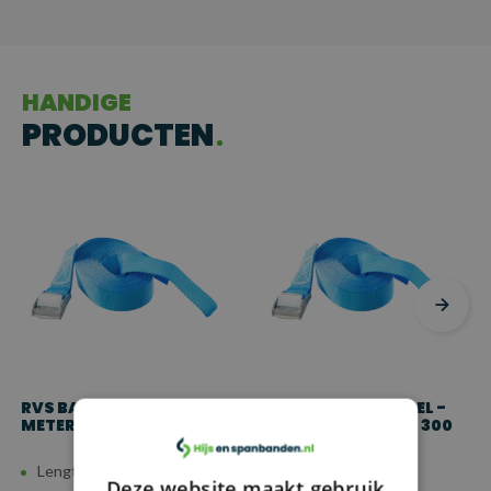
HANDIGE
PRODUCTEN
RVS BAGAGEGORDEL - 1
RVS BAGAGEGORDEL -
METER - 25 MM - 300 KG
1,5 METER - 25 MM - 300
KG
Lengte: 1 meter
Lengte: 1,5 meter
Deze website maakt gebruik