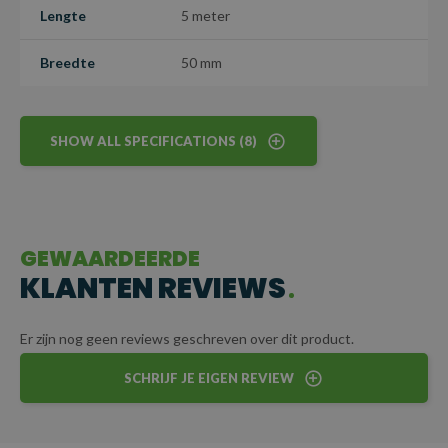
Lengte
5 meter
vaandel hebben.
Breedte
50 mm
Let op: Dit is een maatwerkartikel en kan niet worden
geretourneerd.
SHOW ALL SPECIFICATIONS (8)
GEWAARDEERDE
KLANTEN REVIEWS
Er zijn nog geen reviews geschreven over dit product.
SCHRIJF JE EIGEN REVIEW