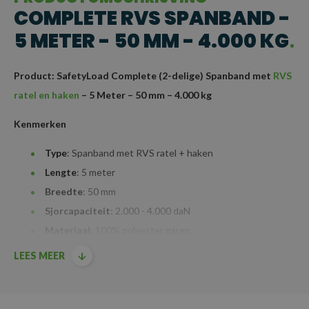
COMPLETE RVS SPANBAND -
5 METER - 50 MM - 4.000 KG
Product: SafetyLoad Complete (2-delige) Spanband met
RVS
ratel en haken
– 5 Meter – 50 mm – 4.000 kg
Kenmerken
Type
: Spanband met RVS ratel + haken
Lengte
: 5 meter
Breedte
: 50 mm
Sjorcapaciteit
: 2.000 - 4.000 daN
Materiaal
: 100% polyester garen.
Mechanisme
: Roestvaststalen (RVS)
ratel
en haken voor
LEES MEER
een langere levensduur, ideaal voor intensief buitengebruik,
watersport en Agrarische sector
Toepassing
: Geschikt voor het zekeren van middelzware