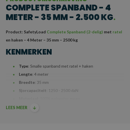
COMPLETE SPANBAND - 4
METER - 35 MM - 2.500 KG
Product: SafetyLoad
Complete Spanband (2-delig)
met
ratel
en haken – 4 Meter – 35 mm – 2500 kg
KENMERKEN
Type
: Smalle spanband met ratel + haken
Lengte
: 4 meter
Breedte
: 35 mm
Sjorcapaciteit
: 1250 - 2500 daN
Materiaal
: 100% polyester garen
Mechanisme
: Ratel en haken voor langdurige en veilige
LEES MEER
werking, ideaal voor buitengebruik, zoals transport,
watersport en de agrarische sector