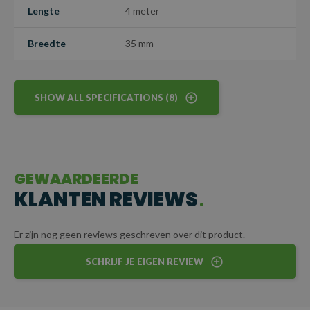
Lengte
4 meter
zelfs bij langdurig gebruik in diverse omstandigheden.
Breedte
35 mm
SHOW ALL SPECIFICATIONS (8)
GEWAARDEERDE
KLANTEN REVIEWS
Er zijn nog geen reviews geschreven over dit product.
SCHRIJF JE EIGEN REVIEW