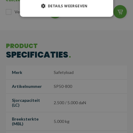
DETAILS WEERGEVEN
Vergelijk
Vergelijk
PRODUCT
SPECIFICATIES
Merk
Safetyload
Artikelnummer
SP50-800
Sjorcapaciteit
2.500 / 5.000 daN
(LC)
Breeksterkte
5.000 kg
(MBL)