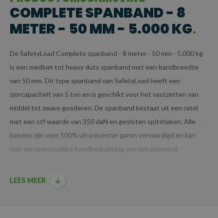
COMPLETE SPANBAND - 8
METER - 50 MM - 5.000 KG
De SafetyLoad Complete spanband - 8 meter - 50 mm - 5.000 kg
is een medium tot heavy duty spanband met een bandbreedte
van 50 mm. Dit type spanband van SafetyLoad heeft een
sjorcapaciteit van 5 ton en is geschikt voor het vastzetten van
middel tot zware goederen. De spanband bestaat uit een ratel
met een stf waarde van 350 daN en gesloten spitshaken. Alle
banden zijn voor 100% uit polyester garen vervaardigd en kan
met een persoonlijke bandbedrukking worden geleverd.
Alle voorraadproducten welke door Hijs- en Spanbanden worden
LEES MEER
geleverd zijn TUV/GS gecertificeerd.
Producten voldoen aan de machinerichtlijn EN12195-2.