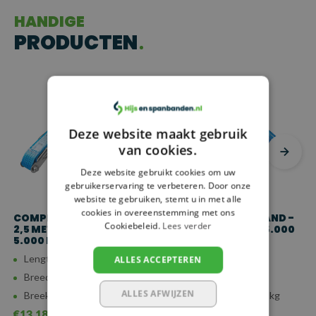
HANDIGE
PRODUCTEN
Deze website maakt gebruik
van cookies.
Deze website gebruikt cookies om uw
gebruikerservaring te verbeteren. Door onze
website te gebruiken, stemt u in met alle
cookies in overeenstemming met ons
COMPLETE SPANBAND -
COMPLETE SPANBAND -
Cookiebeleid.
Lees verder
2,5 METER - 50 MM -
3 METER - 50 MM - 5.000
5.000 KG
KG
Lengte: 2,5 meter
Lengte: 3 meter
ALLES ACCEPTEREN
Breedte: 50 mm
Breedte: 50 mm
ALLES AFWIJZEN
Breeksterkte: 5.000 kg
Breeksterkte: 5.000 kg
€13,18
€12,59