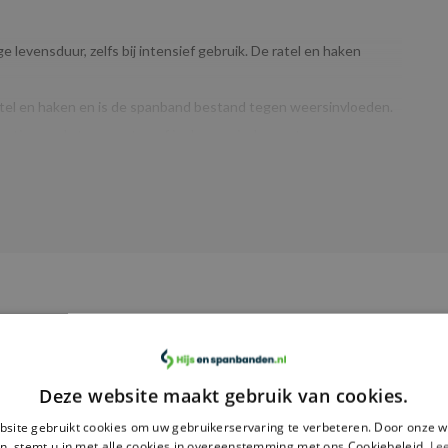
 levensduur, zelfs bij intensief gebruik. De ratel en haken
atel en haken en is de spanband bestand tegen weersinvloeden.
aties, zoals transporten of in de agrarische sector.
 maatwerk, zoals bedrukking, wat het een uitstekende keuze
ekeringsmiddelen willen personaliseren.
gen voor veilige ladingzekering, wat zorgt voor een
mstandigheden
Deze website maakt gebruik van cookies.
site gebruikt cookies om uw gebruikerservaring te verbeteren. Door onze w
n, stemt u in met alle cookies in overeenstemming met ons Cookiebeleid.
Le