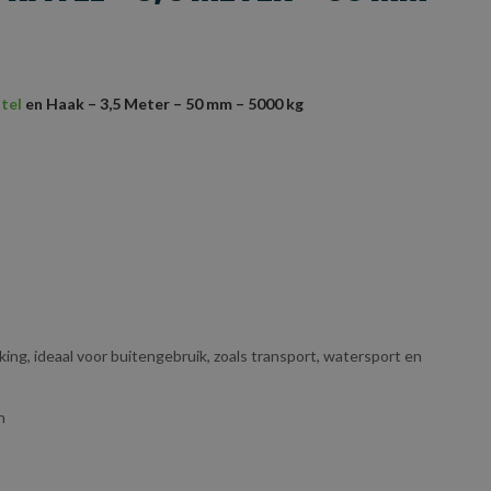
tel
en Haak – 3,5 Meter – 50 mm – 5000 kg
king, ideaal voor buitengebruik, zoals transport, watersport en
n