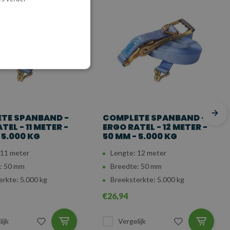
TE SPANBAND -
COMPLETE SPANBAND -
TEL - 11 METER -
ERGO RATEL - 12 METER -
 5.000 KG
50 MM - 5.000 KG
 11 meter
Lengte: 12 meter
: 50 mm
Breedte: 50 mm
erkte: 5.000 kg
Breeksterkte: 5.000 kg
€26,94
ijk
Vergelijk