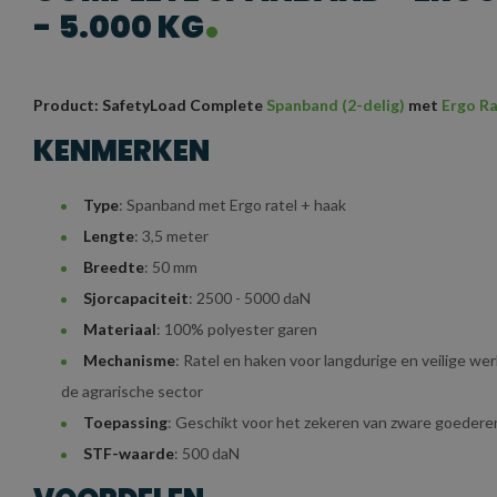
- 5.000 KG
Product: SafetyLoad Complete
Spanband (2-delig)
met
Ergo Ra
KENMERKEN
Type
: Spanband met Ergo ratel + haak
Lengte
: 3,5 meter
Breedte
: 50 mm
Sjorcapaciteit
: 2500 - 5000 daN
Materiaal
: 100% polyester garen
Mechanisme
: Ratel en haken voor langdurige en veilige wer
de agrarische sector
Toepassing
: Geschikt voor het zekeren van zware goedere
STF-waarde
: 500 daN