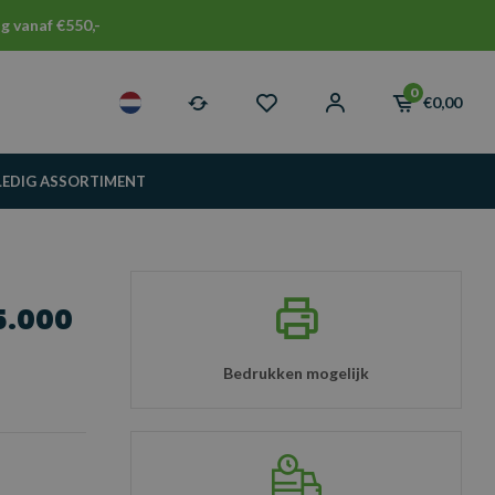
g vanaf €550,-
0
€0,00
LEDIG ASSORTIMENT
O
5.000
Bedrukken mogelijk