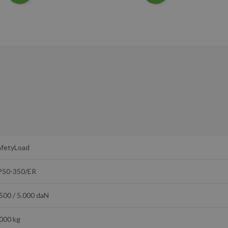
afetyLoad
P50-350/ER
500 / 5.000 daN
.000 kg