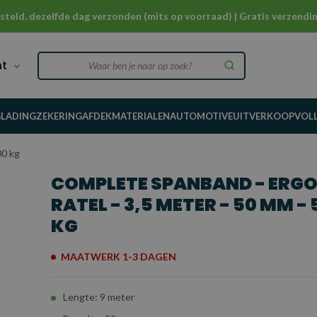
steld, dezelfde dag verzonden (mits op voorraad) | Gratis verzendin
nt
G
LADINGZEKERING
AFDEKMATERIALEN
AUTOMOTIVE
UITVERKOOP
VOL
00 kg
COMPLETE SPANBAND - ERG
RATEL - 3,5 METER - 50 MM - 
KG
MAATWERK 1-3 DAGEN
Lengte: 9 meter