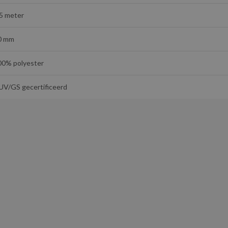
,5 meter
0 mm
00% polyester
UV/GS gecertificeerd