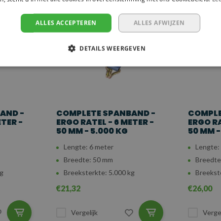
t zekeren van zware ladingen. Met een focus op duurzaamheid en
ALLES ACCEPTEREN
ALLES AFWIJZEN
sief buitengebruik, zoals bij transporten, watersport en de
en betrouwbare keuze, zelfs bij langdurig gebruik in diverse
DETAILS WEERGEVEN
AND -
COMPLETE SPANBAND -
COMPLE
ETER -
ERGO RATEL - 6 METER -
ERGO RA
50 MM - 5.000 KG
50 MM -
Lengte: 6 meter
Lengte:
Breedte: 50 mm
Breedte
kg
Breeksterkte: 5.000 kg
Breekst
€21,32
€26,00
Vergelijk
Vergel