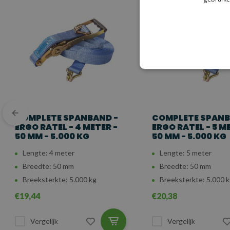
De
SafetyLoad Complete Spanband
is de perfecte keuze voor he
weerbestendigheid, is deze spanband uitermate geschikt voor inten
agrarische sector. Door de robuuste ratel en haken is de spanband e
omstandigheden.
COMPLETE SPANBAND -
COMPLETE SPANB
ERGO RATEL - 4 METER -
ERGO RATEL - 5 M
50 MM - 5.000 KG
50 MM - 5.000 KG
Lengte: 4 meter
Lengte: 5 meter
Breedte: 50 mm
Breedte: 50 mm
Breeksterkte: 5.000 kg
Breeksterkte: 5.000 
€19,44
€20,38
Vergelijk
Vergelijk