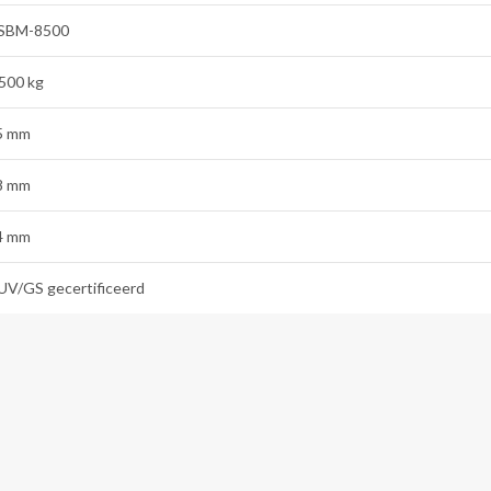
SBM-8500
.500 kg
5 mm
8 mm
4 mm
UV/GS gecertificeerd