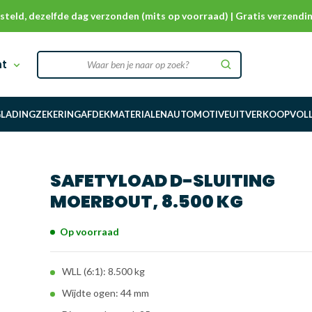
steld, dezelfde dag verzonden (mits op voorraad) | Gratis verzendin
nt
G
LADINGZEKERING
AFDEKMATERIALEN
AUTOMOTIVE
UITVERKOOP
VOL
SAFETYLOAD D-SLUITING
MOERBOUT, 8.500 KG
Op voorraad
WLL (6:1): 8.500 kg
Wijdte ogen: 44 mm