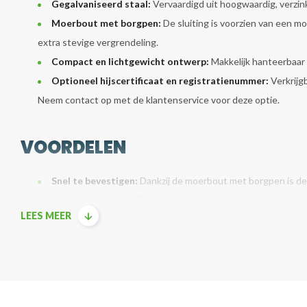
Gegalvaniseerd staal:
Vervaardigd uit hoogwaardig, verzink
Moerbout met borgpen:
De sluiting is voorzien van een m
extra stevige vergrendeling.
Compact en lichtgewicht ontwerp:
Makkelijk hanteerbaar e
Optioneel hijscertificaat en registratienummer:
Verkrijgb
Neem contact op met de klantenservice voor deze optie.
VOORDELEN
Snel te bevestigen:
Dankzij de moerbout met borgpen is de 
Lange levensduur:
De verzinkte afwerking biedt uitstekend
LEES MEER
Veilig in gebruik:
De combinatie van moer en borgpen voork
TECHNISCHE SPECIFICATIES
Specificatie