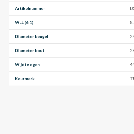
Artikelnummer
D
WLL (6:1)
8
Diameter beugel
2
Diameter bout
2
Wijdte ogen
4
Keurmerk
T