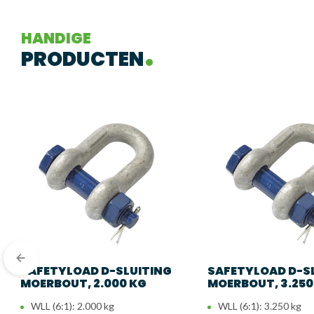
Type
D-s
HANDIGE
Werkbelasting (WLL)
8.5
PRODUCTEN
Materiaal
Geg
Uitvoering
Mo
Beveiliging
Met
Certificering
Opt
Registratienummer
Opt
Toepassing
Hij
SAFETYLOAD D-SLUITING
SAFETYLOAD D-S
MOERBOUT, 2.000 KG
MOERBOUT, 3.250
WLL (6:1): 2.000 kg
WLL (6:1): 3.250 kg