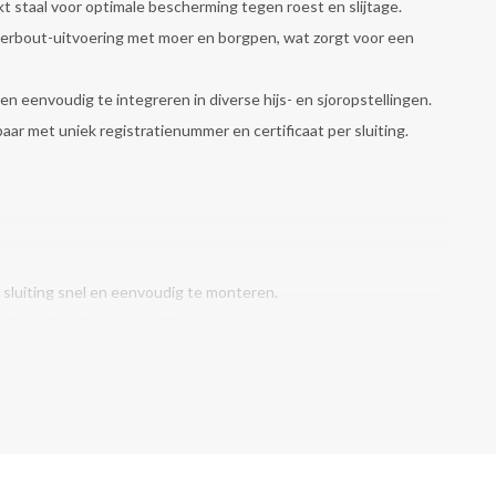
t staal voor optimale bescherming tegen roest en slijtage.
oerbout-uitvoering met moer en borgpen, wat zorgt voor een
n eenvoudig te integreren in diverse hijs- en sjoropstellingen.
aar met uniek registratienummer en certificaat per sluiting.
sluiting snel en eenvoudig te monteren.
e bescherming tegen slijtage en corrosie.
omt ongewenst losraken tijdens gebruik.
Waarde