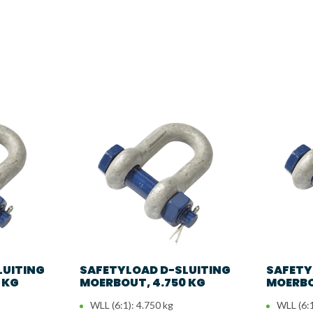
luiting met moerbout
00 kg
alvaniseerd staal
erbout met borgpen
 moer en borgpen
ioneel per sluiting
ioneel per sluiting
sen, sjorren, zekeren
LUITING
SAFETYLOAD D-SLUITING
SAFETY
 KG
MOERBOUT, 4.750 KG
MOERBO
WLL (6:1): 4.750 kg
WLL (6:1