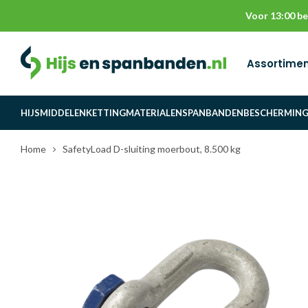
Voor 13:00 be
Assortime
HIJSMIDDELEN
KETTINGMATERIALEN
SPANBANDEN
BESCHERMIN
Home
SafetyLoad D-sluiting moerbout, 8.500 kg