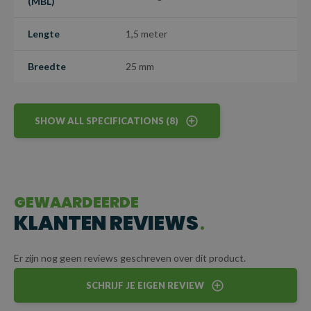
(MBL)
opdruk, wat het een uitstekende keuze maakt voor bedrijven die
betrouwbaarheid en merkconsistentie hoog in het vaandel
Lengte
1,5 meter
hebben.
Breedte
25 mm
Let op: Dit is een maatwerkartikel en kan niet worden
geretourneerd.
SHOW ALL SPECIFICATIONS (8)
GEWAARDEERDE
KLANTEN REVIEWS
Er zijn nog geen reviews geschreven over dit product.
SCHRIJF JE EIGEN REVIEW