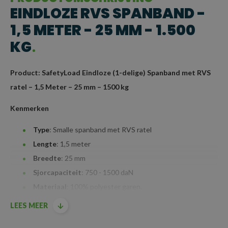
EINDLOZE RVS SPANBAND -
1,5 METER - 25 MM - 1.500
KG
Product: SafetyLoad Eindloze (1-delige) Spanband met RVS
ratel – 1,5 Meter – 25 mm – 1500 kg
Kenmerken
Type
: Smalle spanband met RVS ratel
Lengte
: 1,5 meter
Breedte
: 25 mm
Sjorcapaciteit
: 750 - 1500 daN
Materiaal
: 100% polyester garen.
Mechanisme
: Roestvaststalen (RVS) ratel voor een
LEES MEER
langere levensduur, ideaal voor intensief buitengebruik,