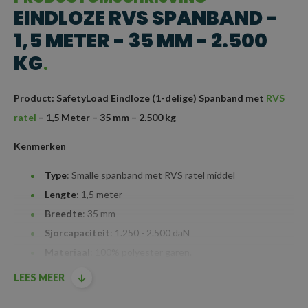
EINDLOZE RVS SPANBAND -
1,5 METER - 35 MM - 2.500
KG
Product: SafetyLoad Eindloze (1-delige) Spanband met
RVS
ratel
– 1,5 Meter – 35 mm – 2.500 kg
Kenmerken
Type
: Smalle spanband met RVS ratel middel
Lengte
: 1,5 meter
Breedte
: 35 mm
Sjorcapaciteit
: 1.250 - 2.500 daN
Materiaal
: 100% polyester garen.
Mechanisme
: Roestvaststalen (RVS)
ratel
voor een
LEES MEER
langere levensduur, ideaal voor intensief buitengebruik,