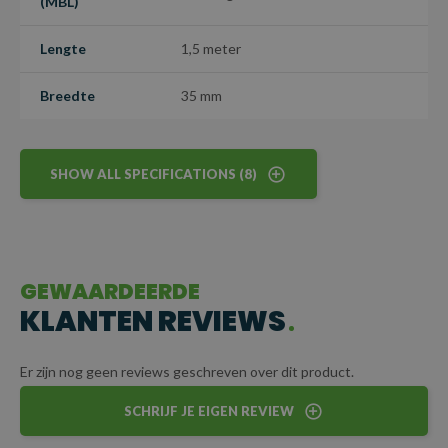
(MBL)
personaliseren, in zwarte inkt opdruk, wat het een uitstekende
keuze maakt voor bedrijven die betrouwbaarheid en
Lengte
1,5 meter
merkconsistentie hoog in het vaandel hebben.
Breedte
35 mm
Let op: Dit is een maatwerkartikel en kan niet worden
geretourneerd.
SHOW ALL SPECIFICATIONS (8)
GEWAARDEERDE
KLANTEN REVIEWS
Er zijn nog geen reviews geschreven over dit product.
SCHRIJF JE EIGEN REVIEW