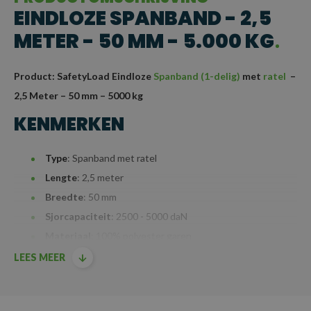
EINDLOZE SPANBAND - 2,5
METER - 50 MM - 5.000 KG
Product: SafetyLoad Eindloze
Spanband (1-delig)
met
ratel
–
2,5 Meter – 50 mm – 5000 kg
KENMERKEN
Type
: Spanband met ratel
Lengte
: 2,5 meter
Breedte
: 50 mm
Sjorcapaciteit
: 2500 - 5000 daN
Materiaal
: 100% polyester garen
Mechanisme
: Ratel voor langdurige en veilige werking,
LEES MEER
ideaal voor buitengebruik, zoals transport, watersport en de
agrarische sector