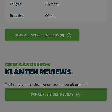
Lengte
2,5 meter
omstandigheden.
Breedte
50 mm
LET OP: dit is een maatwerk artikel en kan niet worden
geretourneerd.
SHOW ALL SPECIFICATIONS (8)
GEWAARDEERDE
KLANTEN REVIEWS
Er zijn nog geen reviews geschreven over dit product.
SCHRIJF JE EIGEN REVIEW