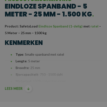
EINDLOZE SPANBAND - 5
METER - 25 MM - 1.500 KG
Product: SafetyLoad
Eindloze Spanband (1-delig)
met
ratel
–
5 Meter – 25 mm – 1500 kg
KENMERKEN
Type
: Smalle spanband met ratel
Lengte
: 5 meter
Breedte
: 25 mm
Sjorcapaciteit
: 750 - 1500 daN
Materiaal
: 100% polyester garen
Mechanisme
: Ratel voor langdurige en veilige werking,
LEES MEER
ideaal voor buitengebruik, zoals transport, watersport en de
agrarische sector