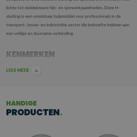
lichte tot middelzware hijs- en sjorwerkzaamheden. Deze H-
sluiting is een onmisbaar hulpmiddel voor professionals in de
transport-, bouw- en industriële sector die behoefte hebben aan
een veilige en duurzame verbinding.
KENMERKEN
Werkbelasting van 2.000 kg
: Geschikt voor lichte tot
LEES MEER
middelzware toepassingen waarbij betrouwbaarheid en
veiligheid van belang zijn.
Gegalvaniseerd staal
: Vervaardigd uit hoogwaardig,
HANDIGE
verzinkt staal voor optimale bescherming tegen roest en
PRODUCTEN
slijtage.
Moerbout met splitpen
: Voorzien van een moerbout en
borging met splitpen voor extra zekerheid en vaste