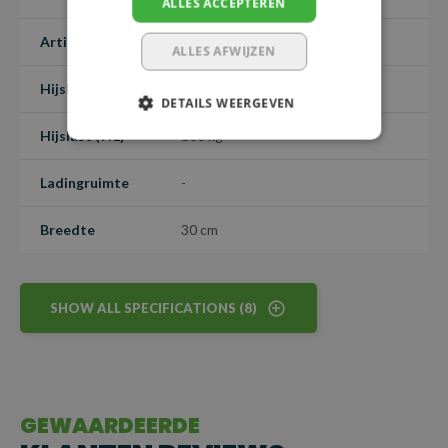
ALLES ACCEPTEREN
Artikelnummer
1018788
ALLES AFWIJZEN
Hijslengte
1 m
DETAILS WEERGEVEN
Hijslast (7:1)
100 kg
Ladingruimte
-
Breedte
30 cm
SHOW ALL SPECIFICATIONS (8)
GEWAARDEERDE