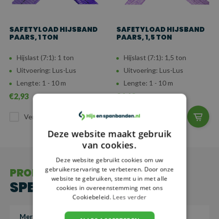
SAFETYLOAD HIJSBAND
SAFETYLOAD HIJSBAND
PAARS, 1 TON
PAARS, 1,5 TON
Hijslast (7:1): 1 ton
Hijslast (7:1): 1,5 ton
Uitvoering: Lus-Lus
Uitvoering: Lus-Lus
Lengte: 1 - 10 m
Lengte: 1 - 10 m
€2,93
€6,13
Vergelijk
Vergelijk
Deze website maakt gebruik
van cookies.
Deze website gebruikt cookies om uw
gebruikerservaring te verbeteren. Door onze
PRODUCT
website te gebruiken, stemt u in met alle
SPECIFICATIES
cookies in overeenstemming met ons
Cookiebeleid.
Lees verder
Merk
SafetyLoad