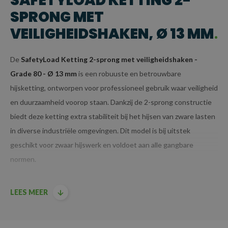
SAFETYLOAD KETTING 2-
SPRONG MET
VEILIGHEIDSHAKEN, Ø 13 MM
De
SafetyLoad Ketting 2-sprong met veiligheidshaken -
Grade 80 - Ø 13 mm
is een robuuste en betrouwbare
hijsketting, ontworpen voor professioneel gebruik waar veiligheid
en duurzaamheid voorop staan. Dankzij de 2-sprong constructie
biedt deze ketting extra stabiliteit bij het hijsen van zware lasten
in diverse industriële omgevingen. Dit model is bij uitstek
geschikt voor zwaar hijswerk en voldoet aan alle gangbare
normen.
KENMERKEN VAN DE KETTING 2-
LEES MEER
SPRONG MET
VEILIGHEIDSHAKEN - GRADE 80