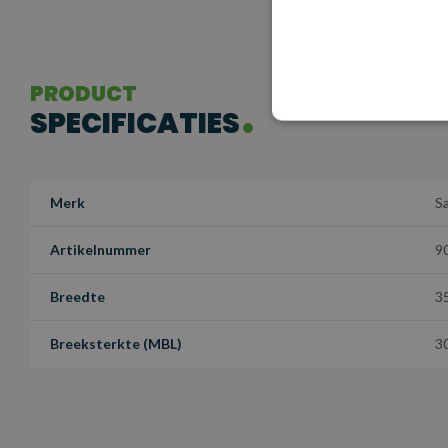
PRODUCT
SPECIFICATIES
Merk
S
Artikelnummer
9
Breedte
3
Breeksterkte (MBL)
3