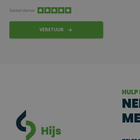
Aantal sterren
VERSTUUR
HULP
NE
ME