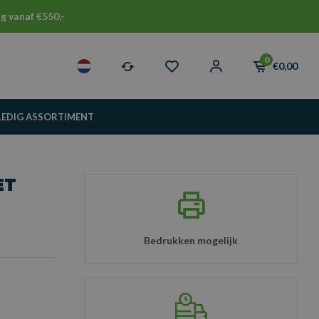
g vanaf €550,-
0
€0,00
LEDIG ASSORTIMENT
ET
Bedrukken mogelijk