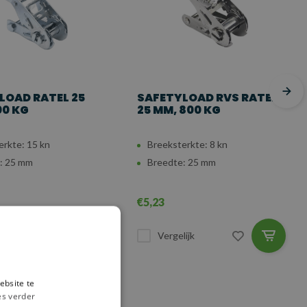
LOAD RATEL 25
SAFETYLOAD RVS RATEL
00 KG
25 MM, 800 KG
erkte: 15 kn
Breeksterkte: 8 kn
: 25 mm
Breedte: 25 mm
€5,23
ijk
Vergelijk
ebsite te
es verder