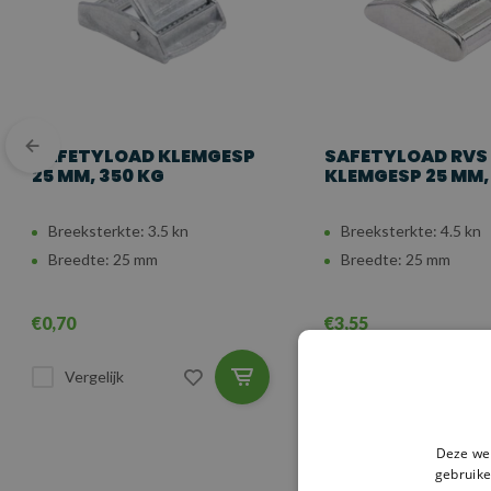
SAFETYLOAD KLEMGESP
SAFETYLOAD RVS
25 MM, 350 KG
KLEMGESP 25 MM,
Breeksterkte: 3.5 kn
Breeksterkte: 4.5 kn
Breedte: 25 mm
Breedte: 25 mm
€0,70
€3,55
Vergelijk
Vergelijk
Deze web
gebruike