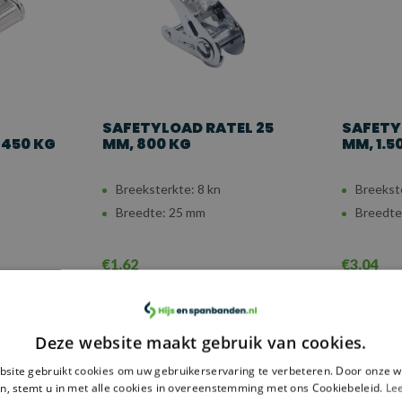
SAFETYLOAD RATEL 25
SAFETY
 450 KG
MM, 800 KG
MM, 1.5
Breeksterkte: 8 kn
Breekst
Breedte: 25 mm
Breedte
€1,62
€3,04
Vergelijk
Vergel
Deze website maakt gebruik van cookies.
site gebruikt cookies om uw gebruikerservaring te verbeteren. Door onze w
n, stemt u in met alle cookies in overeenstemming met ons Cookiebeleid.
Le