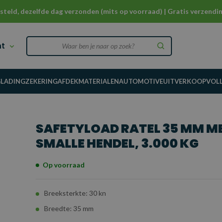
steld, dezelfde dag verzonden (mits op voorraad) | Gratis verzendin
nt
G
LADINGZEKERING
AFDEKMATERIALEN
AUTOMOTIVE
UITVERKOOP
VOL
SAFETYLOAD RATEL 35 MM M
SMALLE HENDEL, 3.000 KG
Op voorraad
Breeksterkte: 30 kn
Breedte: 35 mm