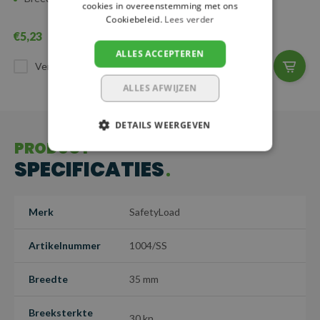
cookies in overeenstemming met ons
Cookiebeleid.
Lees verder
€5,23
€0,73
ALLES ACCEPTEREN
Vergelijk
Vergelijk
ALLES AFWIJZEN
DETAILS WEERGEVEN
PRODUCT
SPECIFICATIES
Merk
SafetyLoad
Artikelnummer
1004/SS
Breedte
35 mm
Breeksterkte
30 kn