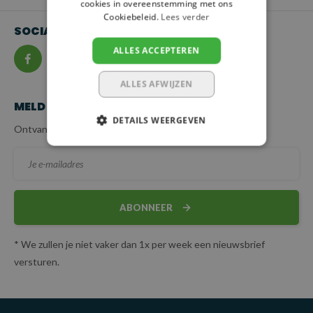
cookies in overeenstemming met ons
Cookiebeleid.
Lees verder
SOCIALMEDIA
ALLES ACCEPTEREN
ALLES AFWIJZEN
MELD JE AAN VOOR ONZE NIEUWSBRIEF
DETAILS WEERGEVEN
Ontvang de beste aanbiedingen en specialistisch advies.
ABONNEER
* We zullen je niet vaker dan 1x per week een nieuwsbrief
versturen.