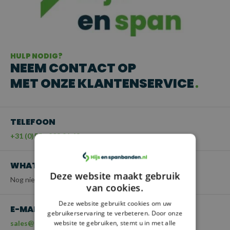
HULP NODIG?
NEEM CONTACT OP
MET ONZE KLANTENSERVICE
TELEFOON
+31 (0)55 - 203 21 43
WHATSAPP
Deze website maakt gebruik
Nog niet beschikbaar
van cookies.
Deze website gebruikt cookies om uw
E-MAIL
gebruikerservaring te verbeteren. Door onze
website te gebruiken, stemt u in met alle
sales@hijsenspanbanden.nl