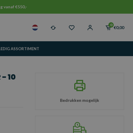
g vanaf €550,-
0
€0,00
LEDIG ASSORTIMENT
- 10
Bedrukken mogelijk