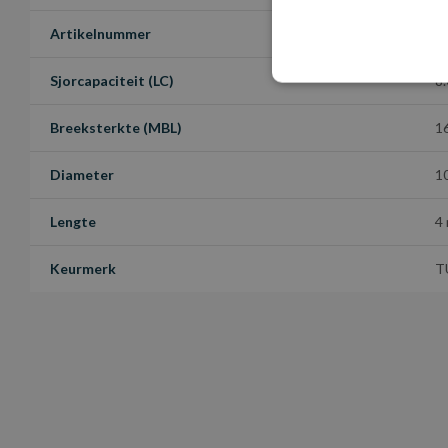
Artikelnummer
G
Sjorcapaciteit (LC)
8
Breeksterkte (MBL)
1
Diameter
1
Lengte
4
Keurmerk
T