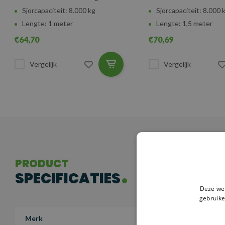
Sjorcapaciteit: 8.000 kg
Sjorcapaciteit: 8.000 
Lengte: 1 meter
Lengte: 1,5 meter
€64,70
€70,69
Vergelijk
Vergelijk
PRODUCT
SPECIFICATIES
Deze web
gebruike
Merk
S