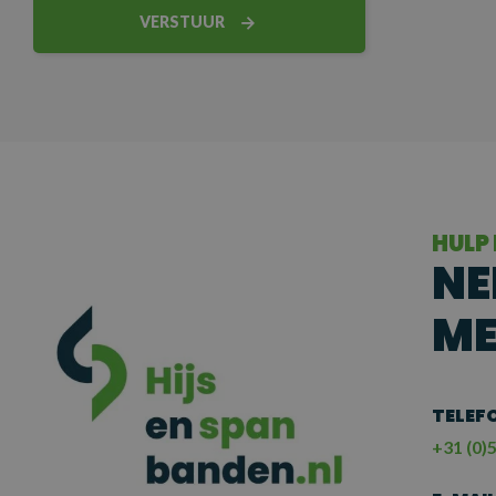
VERSTUUR
HULP
NE
ME
TELEF
+31 (0)5