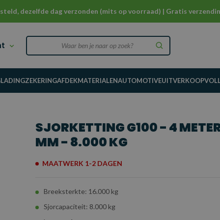
steld, dezelfde dag verzonden (mits op voorraad) | Gratis verzendin
nt
G
LADINGZEKERING
AFDEKMATERIALEN
AUTOMOTIVE
UITVERKOOP
VOL
SJORKETTING G100 - 4 METER 
MM - 8.000 KG
MAATWERK 1-2 DAGEN
Breeksterkte: 16.000 kg
Sjorcapaciteit: 8.000 kg