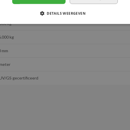
10SKGK10-40
DETAILS WEERGEVEN
.000 kg
6.000 kg
0 mm
 meter
UV/GS gecertificeerd