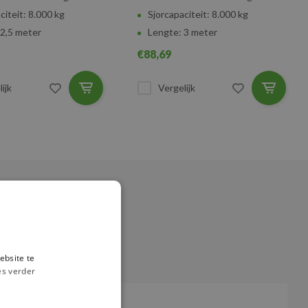
citeit: 8.000 kg
Sjorcapaciteit: 8.000 kg
 2,5 meter
Lengte: 3 meter
€88,69
ijk
Vergelijk
ebsite te
es verder