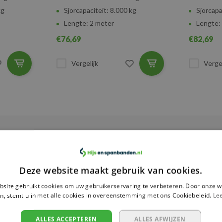
kg
Sjorcapaciteit: 8.000 kg
Sjorcapa
Lengte: 2 meter
Lengte:
€76,69
€82,69
Vergelijk
Vergel
Deze website maakt gebruik van cookies.
site gebruikt cookies om uw gebruikerservaring te verbeteren. Door onze w
n, stemt u in met alle cookies in overeenstemming met ons Cookiebeleid.
Le
afetyLoad
ALLES ACCEPTEREN
ALLES AFWIJZEN