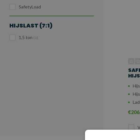
SafetyLoad
HIJSLAST (7:1)
1,5 ton
(1)
SAF
HIJS
Hijs
Hij
Lad
€206
V