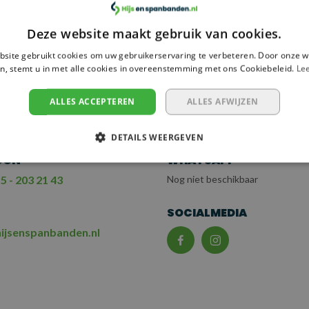
Deze website maakt gebruik van cookies.
 NODIG?
site gebruikt cookies om uw gebruikerservaring te verbeteren. Door onze w
EM CONTACT OP
n, stemt u in met alle cookies in overeenstemming met ons Cookiebeleid.
Le
T ONZE KLANTENSERV
ALLES ACCEPTEREN
ALLES AFWIJZEN
DETAILS WEERGEVEN
OON
WHATSAPP
5 - 203 21 43
Nog niet beschikbaar
L
SOCIALMEDIA
ijsenspanbanden.nl