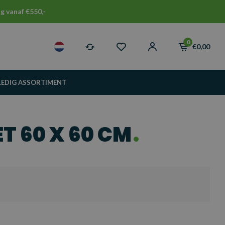
g vanaf €550,-
0
€0,00
LEDIG ASSORTIMENT
 60 X 60 CM