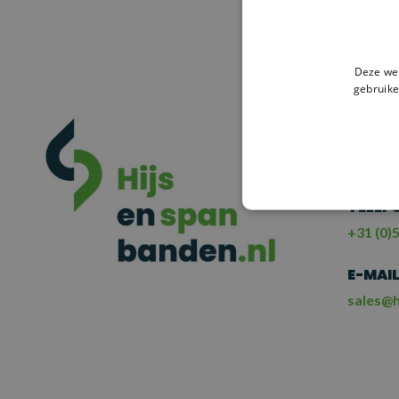
HULP
Deze web
NE
gebruike
ME
TELEF
+31 (0)5
E-MAI
sales@h