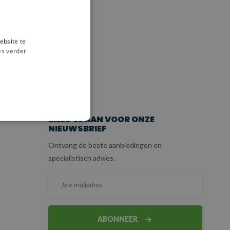
ebsite te
es verder
ICE
MELD JE AAN VOOR ONZE
NIEUWSBRIEF
Ontvang de beste aanbiedingen en
specialistisch advies.
ABONNEER