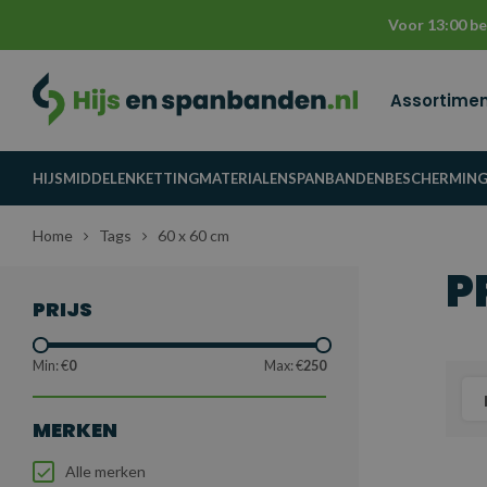
Voor 13:00 be
Assortime
HIJSMIDDELEN
KETTINGMATERIALEN
SPANBANDEN
BESCHERMIN
Home
Tags
60 x 60 cm
P
PRIJS
Min: €
0
Max: €
250
MERKEN
Alle merken