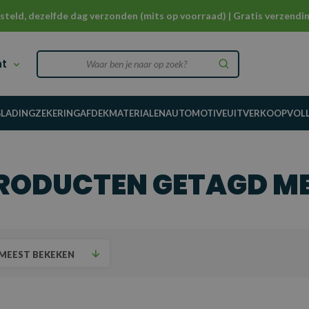
steld, dezelfde dag verzonden (mits op voorraad) | Gratis verzendin
nt
G
LADINGZEKERING
AFDEKMATERIALEN
AUTOMOTIVE
UITVERKOOP
VOL
RODUCTEN GETAGD MET
MEEST BEKEKEN