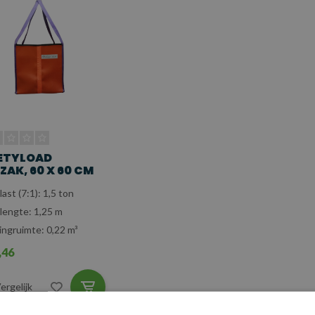
ETYLOAD
ZAK, 60 X 60 CM
last (7:1): 1,5 ton
slengte: 1,25 m
ingruimte: 0,22 m³
,46
ergelijk