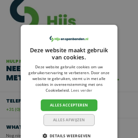
Deze website maakt gebruik
van cookies.
HULP NODIG?
NEEM CONTACT OP
Deze website gebruikt cookies om uw
gebruikerservaring te verbeteren. Door onze
MET ONZE KLANTENSERVICE
website te gebruiken, stemt u in met alle
cookies in overeenstemming met ons
Cookiebeleid.
Lees verder
TELEFOON
ALLES ACCEPTEREN
+31 (0)55 - 203 21 43
ALLES AFWIJZEN
WHATSAPP
Nog niet beschikbaar
DETAILS WEERGEVEN