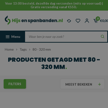
Voor 13:00 besteld, dezelfde dag verzonden (mits op voorraad) |
Gratis verzending vanaf €550,-
0
€0,0
Menu
Home
Tags
80 - 320 mm
PRODUCTEN GETAGD MET 80 -
320 MM
FILTERS
MEEST BEKEKEN