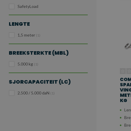
SafetyLoad
LENGTE
1,5 meter
(1)
BREEKSTERKTE (MBL)
5.000 kg
(1)
COM
SJORCAPACITEIT (LC)
SPA
VING
2.500 / 5.000 daN
(1)
METE
KG
Len
Bre
Bre