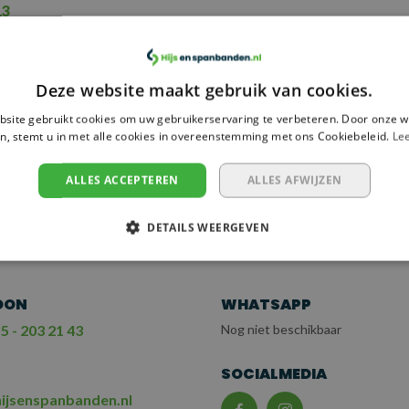
13
ergelijk
Deze website maakt gebruik van cookies.
site gebruikt cookies om uw gebruikerservaring te verbeteren. Door onze w
n, stemt u in met alle cookies in overeenstemming met ons Cookiebeleid.
Le
 NODIG?
EM CONTACT OP
ALLES ACCEPTEREN
ALLES AFWIJZEN
T ONZE KLANTENSERV
DETAILS WEERGEVEN
OON
WHATSAPP
5 - 203 21 43
Nog niet beschikbaar
L
SOCIALMEDIA
ijsenspanbanden.nl