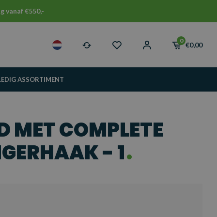
g vanaf €550,-
0
€0,00
LEDIG ASSORTIMENT
D MET COMPLETE
GERHAAK - 1