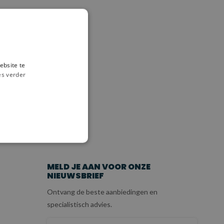
ebsite te
es verder
ICE
MELD JE AAN VOOR ONZE
NIEUWSBRIEF
Ontvang de beste aanbiedingen en
specialistisch advies.