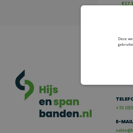
€17,
V
Deze web
gebruike
HULP
NE
ME
TELEF
+31 (0)5
E-MAI
sales@h