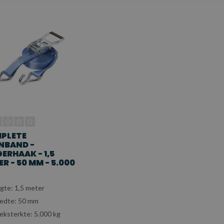
PLETE
NBAND -
ERHAAK - 1,5
R - 50 MM - 5.000
gte: 1,5 meter
edte: 50 mm
eksterkte: 5.000 kg