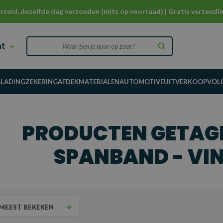
steld, dezelfde dag verzonden (mits op voorraad) | Gratis verzendin
nt
G
LADINGZEKERING
AFDEKMATERIALEN
AUTOMOTIVE
UITVERKOOP
VOL
PRODUCTEN GETAG
SPANBAND - VIN
MEEST BEKEKEN