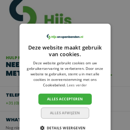
Deze website maakt gebruik
van cookies.
HULP NODIG?
NEEM CONTACT OP
Deze website gebruikt cookies om uw
gebruikerservaring te verbeteren. Door onze
MET ONZE KLANTENSERVICE
website te gebruiken, stemt u in met alle
cookies in overeenstemming met ons
Cookiebeleid.
Lees verder
TELEFOON
ALLES ACCEPTEREN
+31 (0)55 - 203 21 43
ALLES AFWIJZEN
WHATSAPP
Nog niet beschikbaar
DETAILS WEERGEVEN