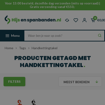
Voor 13:00 besteld, dezelfde dag verzonden (mits op voorraad) |
Gratis verzending vanaf €550,-
0
€0,0
Menu
Home
Tags
Handkettingtakel
PRODUCTEN GETAGD MET
HANDKETTINGTAKEL
FILTERS
MEEST BEKEKEN