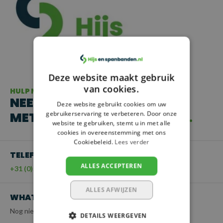
Deze website maakt gebruik
van cookies.
HULP NODIG?
NEEM CONTACT OP
Deze website gebruikt cookies om uw
MET ONZE KLANTENSERVICE
gebruikerservaring te verbeteren. Door onze
website te gebruiken, stemt u in met alle
cookies in overeenstemming met ons
Cookiebeleid.
Lees verder
TELEFOON
ALLES ACCEPTEREN
+31 (0)55 - 203 21 43
ALLES AFWIJZEN
WHATSAPP
Nog niet beschikbaar
DETAILS WEERGEVEN