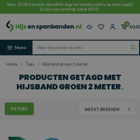
Voor 13:00 besteld, dezelfde dag verzonden (mits op voorraad) |
Gratis verzending vanaf €550,-
0
€0,0
Menu
Home
Tags
Hijsband groen 2 meter
PRODUCTEN GETAGD MET
HIJSBAND GROEN 2 METER
FILTERS
MEEST BEKEKEN