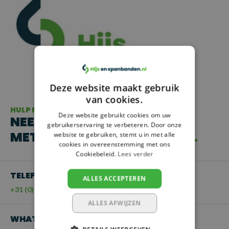
Deze website maakt gebruik
van cookies.
HULP NODIG?
Deze website gebruikt cookies om uw
NEEM CONTACT OP
gebruikerservaring te verbeteren. Door onze
MET ONZE KLANTENSERVICE
website te gebruiken, stemt u in met alle
cookies in overeenstemming met ons
Cookiebeleid.
Lees verder
TELEFOON
ALLES ACCEPTEREN
+31 (0)55 - 203 21 43
ALLES AFWIJZEN
WHATSAPP