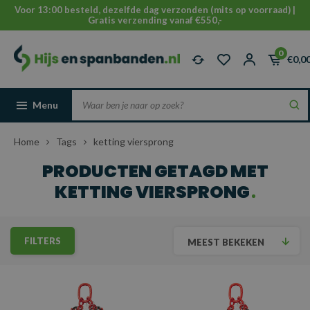
Voor 13:00 besteld, dezelfde dag verzonden (mits op voorraad) |
Gratis verzending vanaf €550,-
0
€0,0
Menu
Home
Tags
ketting viersprong
PRODUCTEN GETAGD MET
KETTING VIERSPRONG
FILTERS
MEEST BEKEKEN