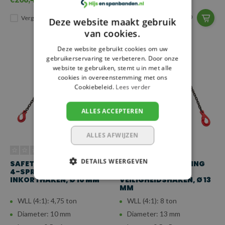
Vergelijk
Vergelijk
Deze website maakt gebruik
van cookies.
Deze website gebruikt cookies om uw
gebruikerservaring te verbeteren. Door onze
website te gebruiken, stemt u in met alle
cookies in overeenstemming met ons
Cookiebeleid.
Lees verder
ALLES ACCEPTEREN
ALLES AFWIJZEN
DETAILS WEERGEVEN
SAFETYLOAD KETTING
SAFETYLOAD KETTING
4-SPRONG MET KLEP- EN
4-SPRONG MET
INKORTHAKEN, Ø 10 MM
VEILIGHEIDSHAKEN, Ø 13
MM
WLL (4:1): 4,75 ton
WLL (4:1): 8 ton
Diameter: 10 mm
Diameter: 13 mm