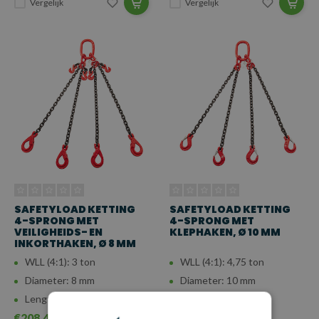
Vergelijk
Vergelijk
SAFETYLOAD KETTING
SAFETYLOAD KETTING
4-SPRONG MET
4-SPRONG MET
VEILIGHEIDS- EN
KLEPHAKEN, Ø 10 MM
INKORTHAKEN, Ø 8 MM
WLL (4:1): 3 ton
WLL (4:1): 4,75 ton
Diameter: 8 mm
Diameter: 10 mm
Lengte: 0,5 - 5 m
Lengte: 0,5 - 5 m
€208,40
€163,41