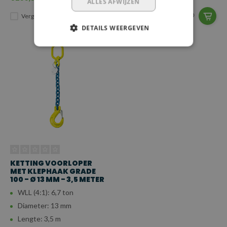
ALLES AFWIJZEN
Vergelijk
Vergelijk
DETAILS WEERGEVEN
KETTING VOORLOPER
MET KLEPHAAK GRADE
100 - Ø 13 MM - 3,5 METER
WLL (4:1): 6,7 ton
Diameter: 13 mm
Lengte: 3,5 m