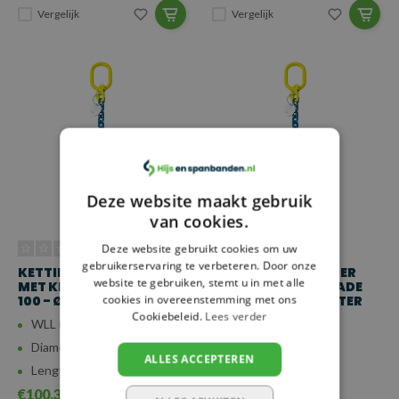
Vergelijk
Vergelijk
Deze website maakt gebruik
van cookies.
Deze website gebruikt cookies om uw
gebruikerservaring te verbeteren. Door onze
KETTING VOORLOPER
KETTING VOORLOPER
website te gebruiken, stemt u in met alle
MET KLEPHAAK GRADE
MET KLEPHAAK GRADE
cookies in overeenstemming met ons
100 - Ø 13 MM - 2 METER
100 - Ø 13 MM - 1 METER
Cookiebeleid.
Lees verder
WLL (4:1): 6,7 ton
WLL (4:1): 6,7 ton
Diameter: 13 mm
Diameter: 13 mm
ALLES ACCEPTEREN
Lengte: 2 m
Lengte: 1 m
€100,33
€79,78