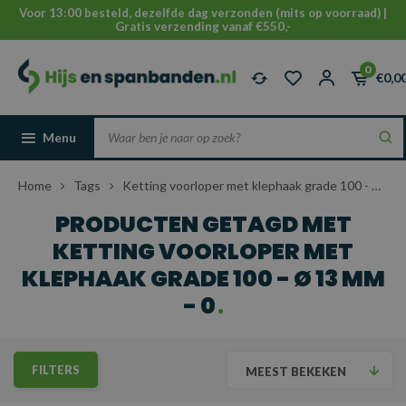
Voor 13:00 besteld, dezelfde dag verzonden (mits op voorraad) |
Gratis verzending vanaf €550,-
0
€0,0
Menu
Home
Tags
Ketting voorloper met klephaak grade 100 - Ø 13 mm - 0
PRODUCTEN GETAGD MET
KETTING VOORLOPER MET
KLEPHAAK GRADE 100 - Ø 13 MM
- 0
FILTERS
MEEST BEKEKEN