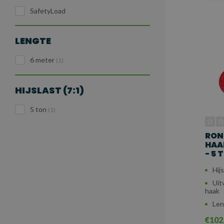
SafetyLoad
LENGTE
6 meter
(1)
HIJSLAST (7:1)
5 ton
(1)
RON
HAA
- 5 
Hijs
Uit
haak
Len
€102