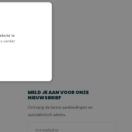
ebsite te
es verder
ICE
MELD JE AAN VOOR ONZE
NIEUWSBRIEF
Ontvang de beste aanbiedingen en
specialistisch advies.