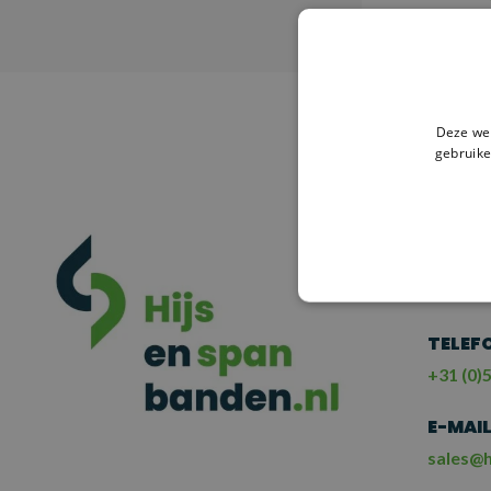
V
Deze web
gebruike
HULP
NE
ME
TELEF
+31 (0)5
E-MAI
sales@h