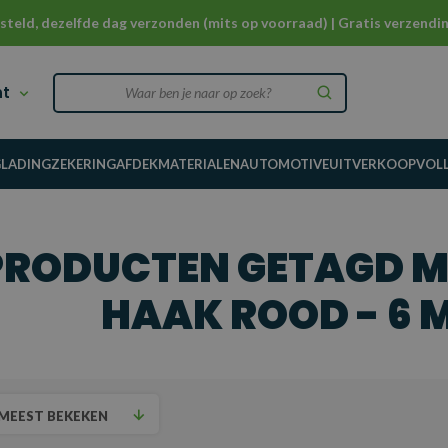
steld, dezelfde dag verzonden (mits op voorraad) | Gratis verzendin
nt
G
LADINGZEKERING
AFDEKMATERIALEN
AUTOMOTIVE
UITVERKOOP
VOL
PRODUCTEN GETAGD M
HAAK ROOD - 6 M
MEEST BEKEKEN