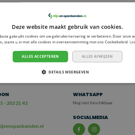
ergelijk
Deze website maakt gebruik van cookies.
site gebruikt cookies om uw gebruikerservaring te verbeteren. Door onze w
n, stemt u in met alle cookies in overeenstemming met ons Cookiebeleid.
Le
 NODIG?
EM CONTACT OP
ALLES ACCEPTEREN
ALLES AFWIJZEN
T ONZE KLANTENSERV
DETAILS WEERGEVEN
OON
WHATSAPP
5 - 203 21 43
Nog niet beschikbaar
L
SOCIALMEDIA
ijsenspanbanden.nl