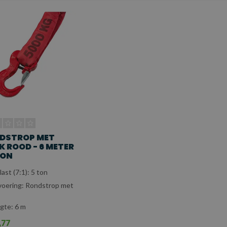
DSTROP MET
K ROOD - 6 METER
TON
last (7:1): 5 ton
voering: Rondstrop met
gte: 6 m
,77