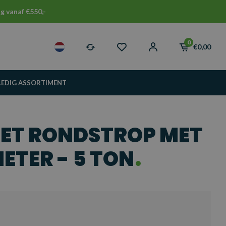
g vanaf €550,-
0
€0,00
LEDIG ASSORTIMENT
ET RONDSTROP MET
ETER - 5 TON