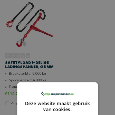
SAFETYLOAD 1-DELIGE
LADINGSPANNER, Ø 8 MM
Breeksterkte: 8.000 kg
Sjorcapaciteit: 4.000 kg
Diameter: 8 mm
€114,70
Deze website maakt gebruik
Vergelijk
van cookies.