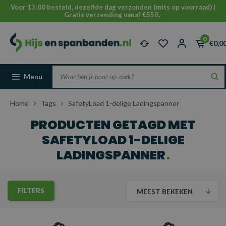
Voor 13:00 besteld, dezelfde dag verzonden (mits op voorraad) |
Gratis verzending vanaf €550,-
0
€0,0
Menu
Home
Tags
SafetyLoad 1-delige Ladingspanner
PRODUCTEN GETAGD MET
SAFETYLOAD 1-DELIGE
LADINGSPANNER
FILTERS
MEEST BEKEKEN