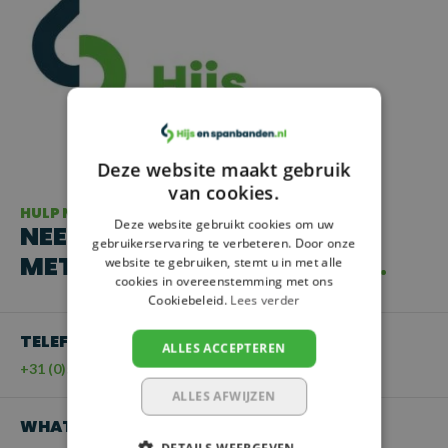
Deze website maakt gebruik
van cookies.
HULP NODIG?
Deze website gebruikt cookies om uw
NEEM CONTACT OP
gebruikerservaring te verbeteren. Door onze
MET ONZE KLANTENSERVICE
website te gebruiken, stemt u in met alle
cookies in overeenstemming met ons
Cookiebeleid.
Lees verder
TELEFOON
ALLES ACCEPTEREN
+31 (0)55 - 203 21 43
ALLES AFWIJZEN
WHATSAPP
DETAILS WEERGEVEN