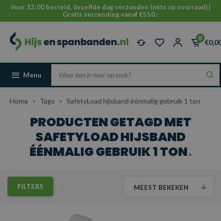
Voor 13:00 besteld, dezelfde dag verzonden (mits op voorraad) |
Gratis verzending vanaf €550,-
0
€0,0
Menu
Home
Tags
SafetyLoad hijsband éénmalig gebruik 1 ton
PRODUCTEN GETAGD MET
SAFETYLOAD HIJSBAND
ÉÉNMALIG GEBRUIK 1 TON
FILTERS
MEEST BEKEKEN