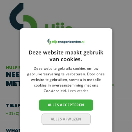
Deze website maakt gebruik
van cookies.
HULP NODIG?
Deze website gebruikt cookies om uw
NEEM CONTACT OP
gebruikerservaring te verbeteren. Door onze
website te gebruiken, stemt u in met alle
MET ONZE KLANTENSERVICE
cookies in overeenstemming met ons
Cookiebeleid.
Lees verder
TELEFOON
ALLES ACCEPTEREN
+31 (0)55 - 203 21 43
ALLES AFWIJZEN
WHATSAPP