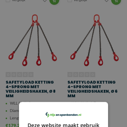
SAFETYLOAD KETTING
SAFETYLOAD KETTING
4-SPRONG MET
4-SPRONG MET
VEILIGHEIDSHAKEN, Ø 8
VEILIGHEIDSHAKEN, Ø 6
MM
MM
WLL (4:1): 3 ton
WLL (4:1): 1,7 ton
Diameter: 8 mm
Diameter: 6 mm
Lengte: 0,5 - 5 m
Lengte: 0,5 - 5 m
Deze website maakt gebruik
€179,29
€127,65