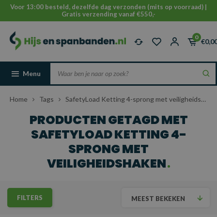
Voor 13:00 besteld, dezelfde dag verzonden (mits op voorraad) |
Gratis verzending vanaf €550,-
0
€0,0
Menu
Home
Tags
SafetyLoad Ketting 4-sprong met veiligheidshaken
PRODUCTEN GETAGD MET
SAFETYLOAD KETTING 4-
SPRONG MET
VEILIGHEIDSHAKEN
FILTERS
MEEST BEKEKEN